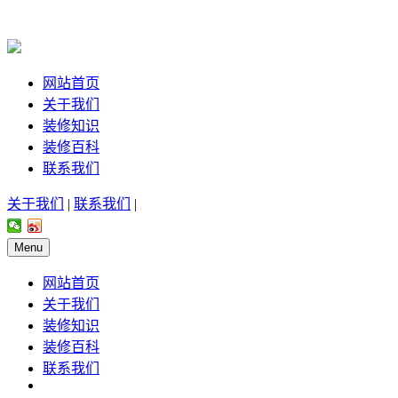
网站首页
关于我们
装修知识
装修百科
联系我们
关于我们
|
联系我们
|
Menu
网站首页
关于我们
装修知识
装修百科
联系我们