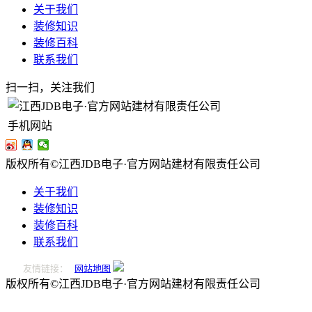
关于我们
装修知识
装修百科
联系我们
扫一扫，关注我们
手机网站
版权所有©江西JDB电子·官方网站建材有限责任公司
关于我们
装修知识
装修百科
联系我们
友情链接：
网站地图
版权所有©江西JDB电子·官方网站建材有限责任公司