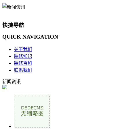
快捷导航
QUICK
NAVIGATION
关于我们
装修知识
装修百科
联系我们
新闻资讯