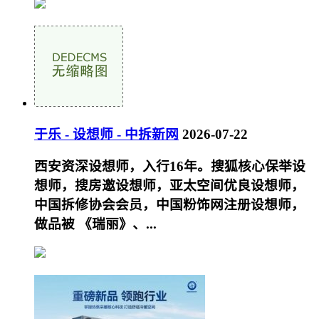
于乐 - 设想师 - 中拆新网
2026-07-22
西安资深设想师，入行16年。搜狐核心保举设
想师，搜房邀设想师，亚太空间优良设想师，
中国拆修协会会员，中国粉饰网注册设想师，
做品被 《瑞丽》、...