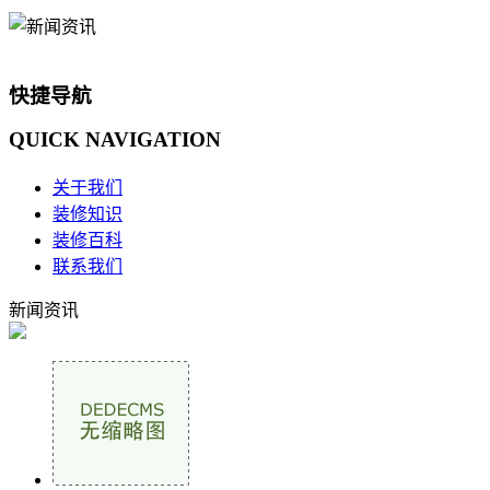
快捷导航
QUICK
NAVIGATION
关于我们
装修知识
装修百科
联系我们
新闻资讯