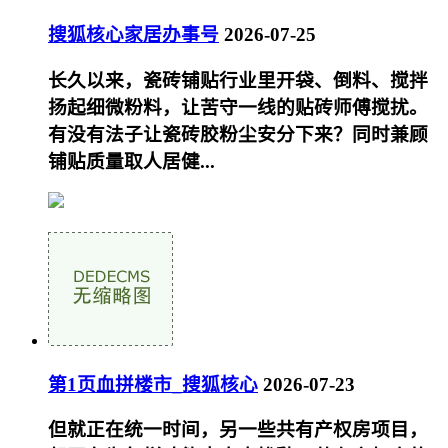
搜狐核心家居办事号
2026-07-25
长久以来，瓷砖铺贴行业里开袋、倒料、搅拌
扬起细微粉料，让苦守一线的贴砖师傅搅扰。
有没有法子让瓷砖胶粉尘安分下来？同时兼顾
铺贴质量取人居健...
第1页血拼楼市_搜狐核心
2026-07-23
但就正在统一时间，另一些共有产权房项目，