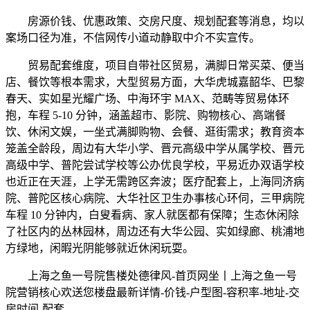
房源价钱、优惠政策、交房尺度、规划配套等消息，均以
案场口径为准，不信网传小道动静取中介不实宣传。
贸易配套维度，项目自带社区贸易，满脚日常买菜、便当
店、餐饮等根本需求，大型贸易方面，大华虎城嘉韶华、巴黎
春天、实如星光耀广场、中海环宇 MAX、范畴等贸易体环
抱，车程 5-10 分钟，涵盖超市、影院、购物核心、高端餐
饮、休闲文娱，一坐式满脚购物、会餐、逛街需求；教育资本
笼盖全龄段，周边有大华小学、晋元高级中学从属学校、晋元
高级中学、普陀尝试学校等公办优良学校，平易近办双语学校
也近正在天涯，上学无需跨区奔波；医疗配套上，上海同济病
院、普陀区核心病院、大华社区卫生办事核心环伺，三甲病院
车程 10 分钟内，白叟看病、家人就医都有保障；生态休闲除
了社区内的丛林园林，周边还有大华公园、实如绿廊、桃浦地
方绿地，闲暇光阴能够就近休闲玩耍。
上海之鱼一号院售楼处德律风-首页网坐丨上海之鱼一号
院营销核心欢送您楼盘最新详情-价钱-户型图-容积率-地址-交
房时间-配套。