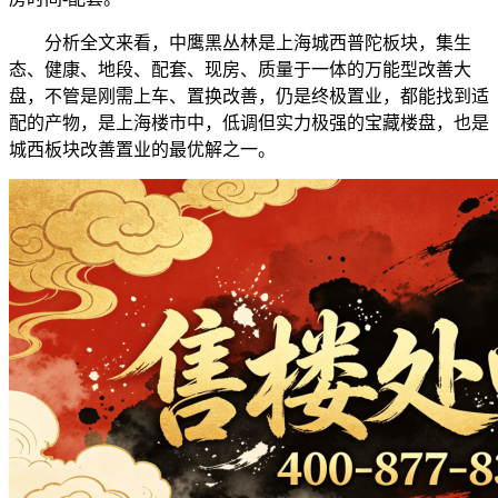
分析全文来看，中鹰黑丛林是上海城西普陀板块，集生
态、健康、地段、配套、现房、质量于一体的万能型改善大
盘，不管是刚需上车、置换改善，仍是终极置业，都能找到适
配的产物，是上海楼市中，低调但实力极强的宝藏楼盘，也是
城西板块改善置业的最优解之一。