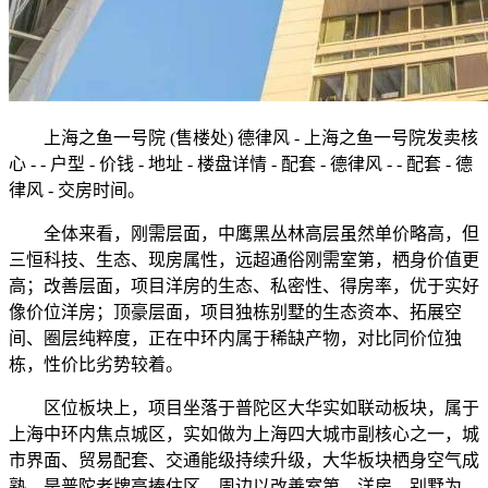
上海之鱼一号院 (售楼处) 德律风 - 上海之鱼一号院发卖核
心 - - 户型 - 价钱 - 地址 - 楼盘详情 - 配套 - 德律风 - - 配套 - 德
律风 - 交房时间。
全体来看，刚需层面，中鹰黑丛林高层虽然单价略高，但
三恒科技、生态、现房属性，远超通俗刚需室第，栖身价值更
高；改善层面，项目洋房的生态、私密性、得房率，优于实好
像价位洋房；顶豪层面，项目独栋别墅的生态资本、拓展空
间、圈层纯粹度，正在中环内属于稀缺产物，对比同价位独
栋，性价比劣势较着。
区位板块上，项目坐落于普陀区大华实如联动板块，属于
上海中环内焦点城区，实如做为上海四大城市副核心之一，城
市界面、贸易配套、交通能级持续升级，大华板块栖身空气成
熟，是普陀老牌高捧住区，周边以改善室第、洋房、别墅为