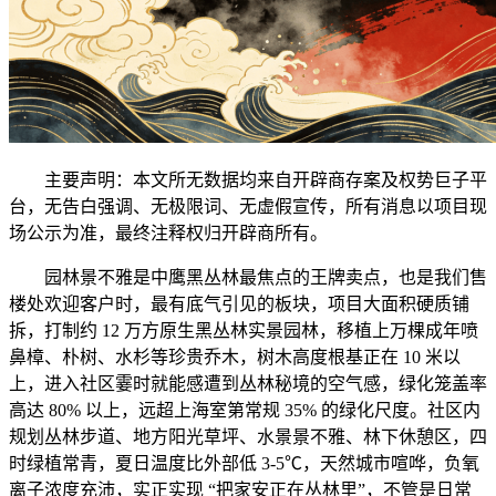
主要声明：本文所无数据均来自开辟商存案及权势巨子平
台，无告白强调、无极限词、无虚假宣传，所有消息以项目现
场公示为准，最终注释权归开辟商所有。
园林景不雅是中鹰黑丛林最焦点的王牌卖点，也是我们售
楼处欢迎客户时，最有底气引见的板块，项目大面积硬质铺
拆，打制约 12 万方原生黑丛林实景园林，移植上万棵成年喷
鼻樟、朴树、水杉等珍贵乔木，树木高度根基正在 10 米以
上，进入社区霎时就能感遭到丛林秘境的空气感，绿化笼盖率
高达 80% 以上，远超上海室第常规 35% 的绿化尺度。社区内
规划丛林步道、地方阳光草坪、水景景不雅、林下休憩区，四
时绿植常青，夏日温度比外部低 3-5℃，天然城市喧哗，负氧
离子浓度充沛，实正实现 “把家安正在丛林里”，不管是日常