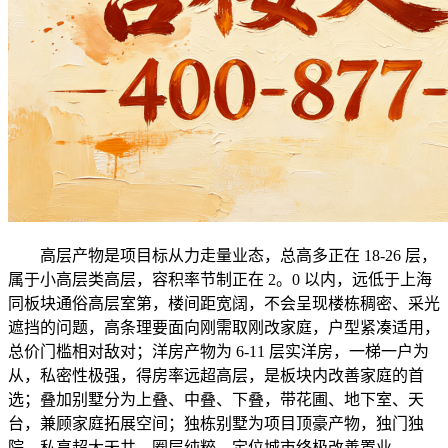
高层产物是项目标从力走量业态，总高多正在 18-26 层，
属于小高层类高层，容积率节制正在 2。0 以内，远低于上海
同板块通俗高层室第，楼间距宽阔，不会呈现楼栋稠密、采光
遮挡的问题，高条理要面向刚需取刚改家庭，户型紧凑适用，
总价门槛相对敌对；洋房产物为 6-11 层实洋房，一梯一户为
从，私密性极强，得房率远超高层，是板块内改善家庭的首
选；叠加别墅分为上叠、中叠、下叠，带花圃、地下室、天
台，兼顾家庭拓展空间；独栋别墅为项目顶豪产物，独门独
院，私享超大天井，圈层纯粹，定位城市终极改善置业。