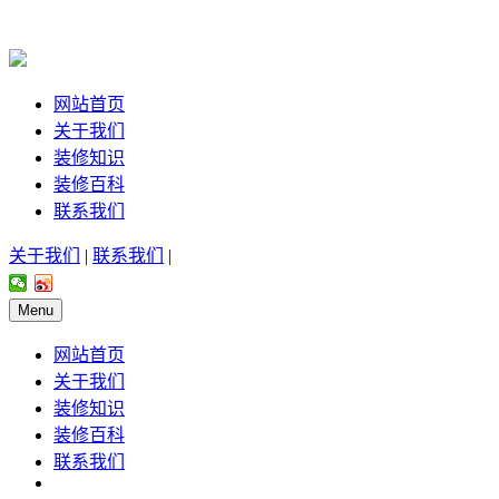
网站首页
关于我们
装修知识
装修百科
联系我们
关于我们
|
联系我们
|
Menu
网站首页
关于我们
装修知识
装修百科
联系我们