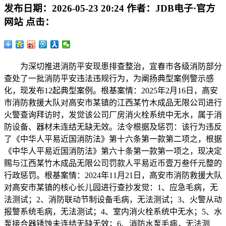
发布日期：
2026-05-23 20:24
作者：
JDB电子·官方
网站
点击：
为深切推进消防平安现患排查整治，宜春市各级消防部分
查处了一批消防平安违法违规行为，为阐扬典型案例警示感
化，现发布12起典型案例。根基案情：2025年2月16日，高安
市消防救援大队对高安市某镇的江西某竹木成品无限公司进行
火警查询拜访时，发觉该公司厂房消火栓系统中无水，属于消
防设备、器材未连结无缺无效。法令根据及惩罚：该行为违反
了《中华人平易近国消防法》第十六条第一款第二项之，根据
《中华人平易近国消防法》第六十条第一款第一项之，现决定
赐与江西某竹木成品无限公司罚款人平易近币壹万叁仟元整的
行政惩罚。根基案情：2024年11月21日，高安市消防救援大队
对高安市某镇的核心长儿园进行查抄发觉：1、应急毛病，无
法测试；2、消防联动节制设备毛病，无法测试；3、火警从动
报警系统毛病，无法测试；4、室内消火栓系统中无水；5、水
泵接合器锈蚀未连结无缺无效；6、消防水泵毛病，无法测