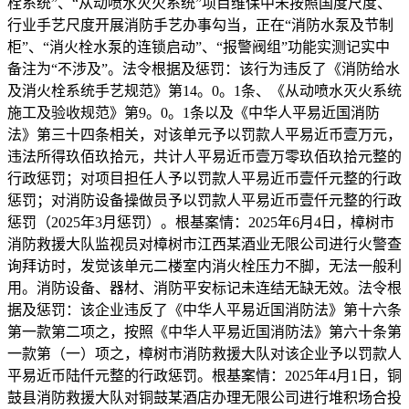
栓系统”、“从动喷水灭火系统”项目维保中未按照国度尺度、
行业手艺尺度开展消防手艺办事勾当，正在“消防水泵及节制
柜”、“消火栓水泵的连锁启动”、“报警阀组”功能实测记实中
备注为“不涉及”。法令根据及惩罚：该行为违反了《消防给水
及消火栓系统手艺规范》第14。0。1条、《从动喷水灭火系统
施工及验收规范》第9。0。1条以及《中华人平易近国消防
法》第三十四条相关，对该单元予以罚款人平易近币壹万元，
违法所得玖佰玖拾元，共计人平易近币壹万零玖佰玖拾元整的
行政惩罚；对项目担任人予以罚款人平易近币壹仟元整的行政
惩罚；对消防设备操做员予以罚款人平易近币壹仟元整的行政
惩罚（2025年3月惩罚）。根基案情：2025年6月4日，樟树市
消防救援大队监视员对樟树市江西某酒业无限公司进行火警查
询拜访时，发觉该单元二楼室内消火栓压力不脚，无法一般利
用。消防设备、器材、消防平安标记未连结无缺无效。法令根
据及惩罚：该企业违反了《中华人平易近国消防法》第十六条
第一款第二项之，按照《中华人平易近国消防法》第六十条第
一款第（一）项之，樟树市消防救援大队对该企业予以罚款人
平易近币陆仟元整的行政惩罚。根基案情：2025年4月1日，铜
鼓县消防救援大队对铜鼓某酒店办理无限公司进行堆积场合投