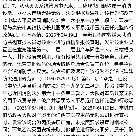
试；7、从动灭火系统管网中无水；上述现患问题均属于消防
设备、器材未连结无缺无效。法令根据及惩罚：该行为违反了
《中华人平易近国消防法》第十六条第一款第二项之，现决定
赐与高安市某镇核心长儿园罚款人平易近币壹万壹仟元整的行
政惩罚。根基案情：2025年5月19日，奉新县消防救援大队消
防监视查抄人员对该企业进行赞扬举报核查时，发觉该企业设
置正在室第建建第一、二层，二层出产车间住一人，三楼栖身
一人，其他楼层未利用，所有楼层共用统一分散通道，出产、
储存、运营其他物品的场合取栖身场合设置正在统一建建物内
不合适消防手艺尺度。法令根据及惩罚：该行为不合适《建建
防火通用规范》（GB55037-2022版）第4。3。1条之，违反了
《中华人平易近国消防法》第十九条第二款之，按照《中华人
平易近国消防法》第六十一条第二款之，大队对奉新县某无限
公司予以责令停产破产并惩罚款人平易近币伍仟元整的行政惩
罚。（2025年6月份惩罚）根基案情：2025年6月19日，丰城市
消防救援大队对丰城市的江西某医疗用品无限公司进行查抄
时，发觉该场合为丙类多层厂房，未按照要求设置封锁楼梯
间；环氧乙烷灭菌安拆未取其他部位进行防火朋分，属于消防