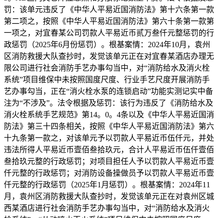
罚：该单元违反了《中华人平易近国消防法》第十六条第一款
第二项之，按照《中华人平易近国消防法》第六十条第一款第
一项之，对宜春某公司罚款人平易近币贰万叁仟元整惩罚的行
政惩罚（2025年6月份惩罚）。根基案情：2024年10月，袁州
区消防救援大队查抄时，发觉该单元正在对宜春某酒店办理无
限公司进行社会消防手艺办事勾当中，对“消防给水及消火栓
系统”项目维保中未按照国度尺度、行业手艺尺度开展消防手
艺办事勾当，正在“消火栓水泵的连锁启动”功能实测记实中备
注为“不涉及”。法令根据及惩罚：该行为违反了《消防给水及
消火栓系统手艺规范》第14。0。4条以及《中华人平易近国消
防法》第三十四条相关，按照《中华人平易近国消防法》第六
十九条第一款之，对该单元予以罚款人平易近币伍仟元，并处
违法所得人平易近币壹佰叁拾玖元，合计人平易近币伍仟壹佰
叁拾玖元整的行政惩罚；对项目担任人予以罚款人平易近币壹
仟元整的行政惩罚；对消防设备操做员予以罚款人平易近币壹
仟元整的行政惩罚（2025年1月惩罚）。根基案情：2024年11
月，袁州区消防救援大队查抄时，发觉该单元正在对袁州区城
西某酒店进行社会消防手艺办事勾当中，对“消防给水及消火