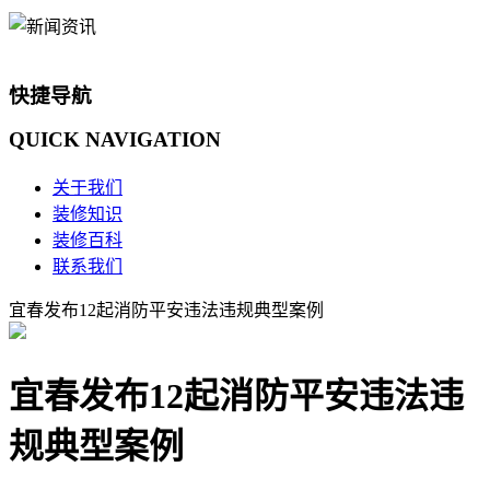
快捷导航
QUICK
NAVIGATION
关于我们
装修知识
装修百科
联系我们
宜春发布12起消防平安违法违规典型案例
宜春发布12起消防平安违法违
规典型案例