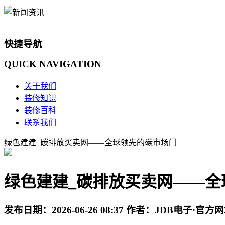
快捷导航
QUICK
NAVIGATION
关于我们
装修知识
装修百科
联系我们
绿色建建_碳排放买卖网——全球领先的碳市场门
绿色建建_碳排放买卖网——全
发布日期：
2026-06-26 08:37
作者：
JDB电子·官方