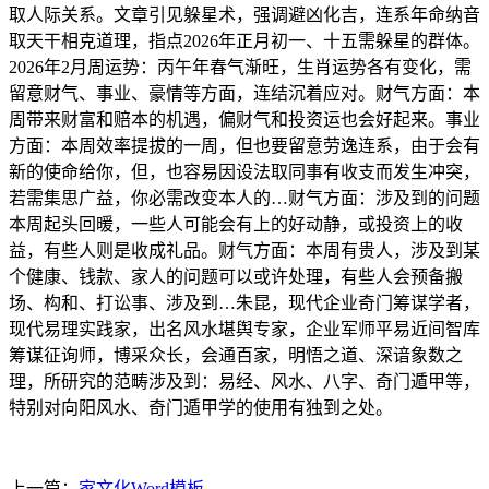
取人际关系。文章引见躲星术，强调避凶化吉，连系年命纳音
取天干相克道理，指点2026年正月初一、十五需躲星的群体。
2026年2月周运势：丙午年春气渐旺，生肖运势各有变化，需
留意财气、事业、豪情等方面，连结沉着应对。财气方面：本
周带来财富和赔本的机遇，偏财气和投资运也会好起来。事业
方面：本周效率提拔的一周，但也要留意劳逸连系，由于会有
新的使命给你，但，也容易因设法取同事有收支而发生冲突，
若需集思广益，你必需改变本人的…财气方面：涉及到的问题
本周起头回暖，一些人可能会有上的好动静，或投资上的收
益，有些人则是收成礼品。财气方面：本周有贵人，涉及到某
个健康、钱款、家人的问题可以或许处理，有些人会预备搬
场、构和、打讼事、涉及到…朱昆，现代企业奇门筹谋学者，
现代易理实践家，出名风水堪舆专家，企业军师平易近间智库
筹谋征询师，博采众长，会通百家，明悟之道、深谙象数之
理，所研究的范畴涉及到：易经、风水、八字、奇门遁甲等，
特别对向阳风水、奇门遁甲学的使用有独到之处。
上一篇：
家文化Word模板