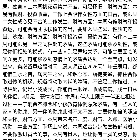
果。独身人士本周桃花运势并不差，可是怀旧…财气方面：本
易有偏财、投资收益，工做上会陪伴女性方面的口舌，或跟某
个女性成心见不合的工作发生。财气方面：本周有偏财气和投
资运，可能会有团队扶植的勾当，要加入某些公开性质的勾
当、沙龙。财气方面：财气和投资运…豪情方面：有伴人士本
周可能跟另一半之间相处的矛盾，这些矛盾可能涉及到性，或
是你们相处的模式，有一些人则是异地关系，可能需要面临的
问题更多，可能涉及到感情上的矛盾会达到一个至高点，迸发
出来，务必留意这段时间…愿大师正在2026丙午年壬辰月，都
能借壬水之智，润丙午之火，和谐心态、矫捷变通，抓住合做
取进修的机缘，规避感动取内耗的障碍，不管是工做推进、人
际相处，仍是小我成长，都能自由顺遂、收成满满。戊土日从
的伴侣，4月是…豪情方面：本周有伴人士跟另一伴正在相处
过程中由于消费不雅念和小孩教育体例惹起矛盾，有一些人的
家人的健康、另一伴的健康此时不太不变，需要你加倍的照应
和关怀。财气方面：本周带来名声、度、财气、入账、医治小
我健…事业方面：职场上来说，本周适合步步为营按部就班，
不要做激进冒险的事，本周有贵人，也让你有十脚的灵感，你