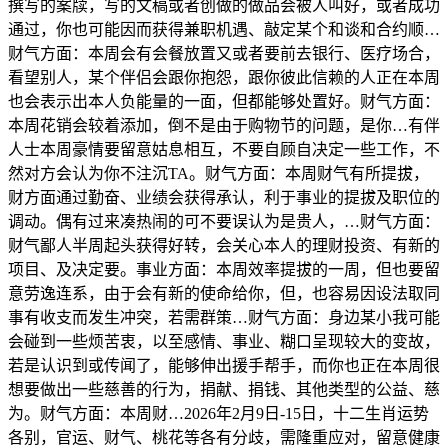
撰写的案牍，写的文稿或者创做的做品会被人叫好，或者成功
通过，你也可能因而获得兼职机遇、敲定某个和谈和合约顺…
财气方面：本周会有会餐放置又或者要前去银行、医疗场合，
看望别人，某个伴侣会跟你抱怨，跟你彼此信赖的人正在本周
也会表示出本人负能量的一面，但都能够处置好。财气方面：
本周花销会较着添加，倒不是由于购物节的问题，是你…有伴
人士本周豪情要留意姑息相互，不要自顾自决定一些工作，不
然对方会认为你不注沉TA。财气方面：本周财气有所提拔，
财方面通过勤奋、业绩会获得承认，利于事业的提拔及职位的
调动。偶有过来凑热闹的可不要误认为是贵人，…财气方面：
财气鄙人半周起头获得好转，会关心本人的理财投资、有新的
项目、及决定要。事业方面：本周效率提拔的一周，但也要留
意劳逸连系，由于会有新的使命给你，但，也容易因设法取同
事有收支而发生冲突，若需群策…财气方面：身边某小我可能
会碰到一些烦苦衷，以至感情、事业、糊口呈现较大的变故，
若是认识到或传闻了，能够伸出援手帮手，而你也正在本周很
想要做出一些慈善的行为，捐献、捐钱、其他类型的公益、慈
为。财气方面：本周财…2026年2月9日-15日，十二生肖运势
各别，官运、财气、桃花等各有分歧，需隆重应对，留意健康