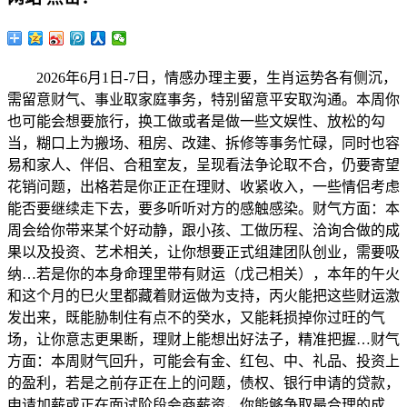
2026年6月1日-7日，情感办理主要，生肖运势各有侧沉，
需留意财气、事业取家庭事务，特别留意平安取沟通。本周你
也可能会想要旅行，换工做或者是做一些文娱性、放松的勾
当，糊口上为搬场、租房、改建、拆修等事务忙碌，同时也容
易和家人、伴侣、合租室友，呈现看法争论取不合，仍要寄望
花销问题，出格若是你正正在理财、收紧收入，一些情侣考虑
能否要继续走下去，要多听听对方的感触感染。财气方面：本
周会给你带来某个好动静，跟小孩、工做历程、洽询合做的成
果以及投资、艺术相关，让你想要正式组建团队创业，需要吸
纳…若是你的本身命理里带有财运（戊己相关），本年的午火
和这个月的巳火里都藏着财运做为支持，丙火能把这些财运激
发出来，既能胁制住有点不的癸水，又能耗损掉你过旺的气
场，让你意志更果断，理财上能想出好法子，精准把握…财气
方面：本周财气回升，可能会有金、红包、中、礼品、投资上
的盈利，若是之前存正在上的问题，债权、银行申请的贷款，
申请加薪或正在面试阶段会商薪资，你能够争取最合理的成