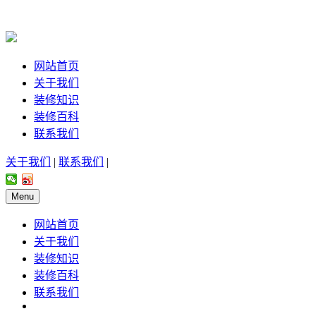
网站首页
关于我们
装修知识
装修百科
联系我们
关于我们
|
联系我们
|
Menu
网站首页
关于我们
装修知识
装修百科
联系我们