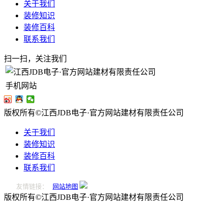
关于我们
装修知识
装修百科
联系我们
扫一扫，关注我们
手机网站
版权所有©江西JDB电子·官方网站建材有限责任公司
关于我们
装修知识
装修百科
联系我们
友情链接：
网站地图
版权所有©江西JDB电子·官方网站建材有限责任公司