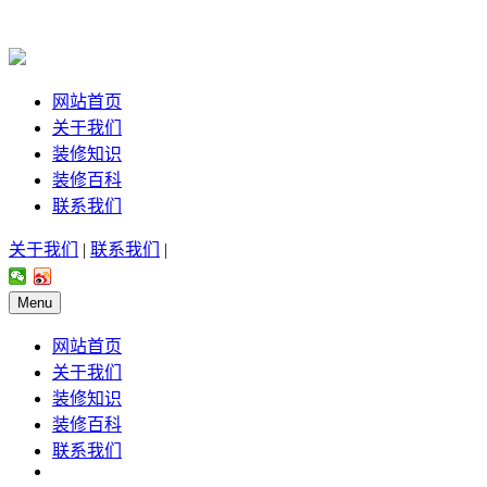
网站首页
关于我们
装修知识
装修百科
联系我们
关于我们
|
联系我们
|
Menu
网站首页
关于我们
装修知识
装修百科
联系我们