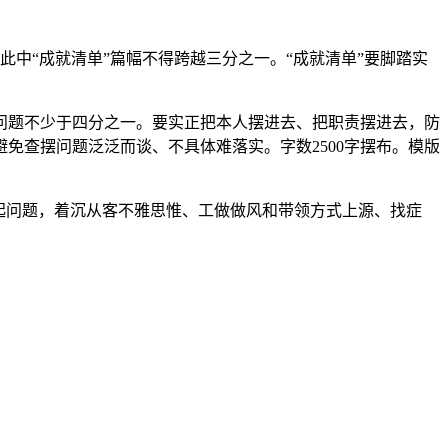
中“成就清单”篇幅不得跨越三分之一。“成就清单”要脚踏实
问题不少于四分之一。要实正把本人摆进去、把职责摆进去，防
免查摆问题泛泛而谈、不具体难落实。字数2500字摆布。模版
起问题，着沉从客不雅思惟、工做做风和带领方式上源、找症