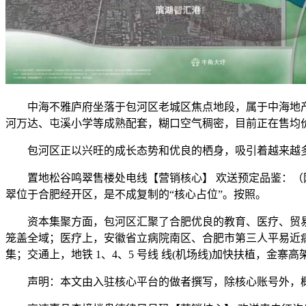
中海不雅庐府坐落于包河区老城区焦点地段，属于中海地产高端 
河万达、屯溪小学等成熟配套，糊口空气稠密，目前正在售均价约
包河区正以兴旺的成长态势和优良的栖身，吸引着越来越多
置地松谷鸣翠售楼处电线【营销核心】 欢送预定品鉴：（网坐）售
翠位于合肥经开区，是不成复制的“核心占位”。按照。
资本集聚方面，包河区汇聚了合肥优良的教育、医疗、贸易
笼盖全域；医疗上，安徽省立病院南区、合肥市第三人平易近病
集；交通上，地铁 1、4、5 号线 线(机场线)加快扶植，金寨
声明：本文由入驻核心平台的做者撰写，除核心账号外，概