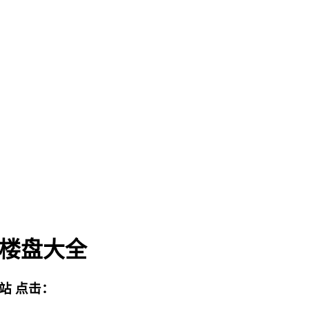
售楼盘大全
网站
点击：