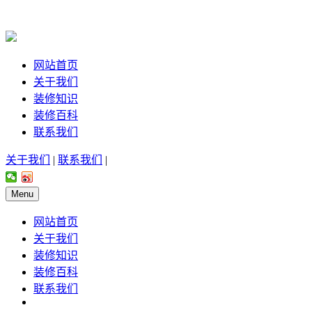
网站首页
关于我们
装修知识
装修百科
联系我们
关于我们
|
联系我们
|
Menu
网站首页
关于我们
装修知识
装修百科
联系我们