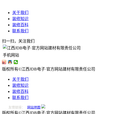
关于我们
装修知识
装修百科
联系我们
扫一扫，关注我们
手机网站
版权所有©江西JDB电子·官方网站建材有限责任公司
关于我们
装修知识
装修百科
联系我们
友情链接：
网站地图
版权所有©江西JDB电子·官方网站建材有限责任公司