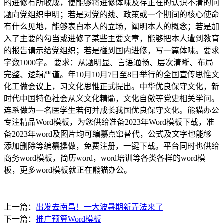
的进修有所收成，便能够将进修体味及存正在的认识不清的问
题向党组织申明；若是对党的线、政策或一个期间的核心使命
有什么见地，能够表白本人的立场，阐明本人的概念；若是加
入了主要的勾当或进修了某些主要文章，能够把本人遭到教育
的报告请示给党组织；若是碰到国内进修，写一篇体味。要求
字数1000字。 要求：从题明显、言语通畅、层次清晰、布局
完整、逻辑严谨。年10月10月7日至8日举行的全国宣传思惟文
化工做会议上，习文化思惟正式提出。中华优良保守文化，新
时代中国特色社会从义文化精髓，文化自傲等党史相关学问。
连系做为一名医学生若何并成长我国优良保守文化。熊猫办公
专注精品Word模板，为您供给准备2023年Word模板下载，准
备2023年word及图片均可编纂点窜替代，公式及文字也能够
添加删除等编纂操做，免费注册，一键下载。平台同时也供给
商务word模板，简历word，word培训等各类各样的word模
板，更多word模板就正在熊猫办公。
上一篇：
出发去南昌！一大波暑期新弄法来了
下一篇：
推广预算Word模板