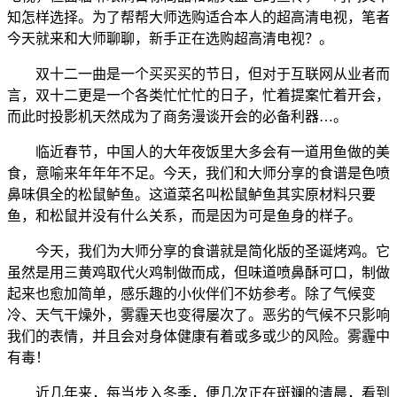
知怎样选择。为了帮帮大师选购适合本人的超高清电视，笔者
今天就来和大师聊聊，新手正在选购超高清电视？。
双十二一曲是一个买买买的节日，但对于互联网从业者而
言，双十二更是一个各类忙忙忙的日子，忙着提案忙着开会，
而此时投影机天然成为了商务漫谈开会的必备利器…。
临近春节，中国人的大年夜饭里大多会有一道用鱼做的美
食，意喻来年年年不足。今天，我们和大师分享的食谱是色喷
鼻味俱全的松鼠鲈鱼。这道菜名叫松鼠鲈鱼其实原材料只要
鱼，和松鼠并没有什么关系，而是因为可是鱼身的样子。
今天，我们为大师分享的食谱就是简化版的圣诞烤鸡。它
虽然是用三黄鸡取代火鸡制做而成，但味道喷鼻酥可口，制做
起来也愈加简单，感乐趣的小伙伴们不妨参考。除了气候变
冷、天气干燥外，雾霾天也变得屡次了。恶劣的气候不只影响
我们的表情，并且会对身体健康有着或多或少的风险。雾霾中
有毒！
近几年来，每当步入冬季，便几次正在斑斓的清晨，看到