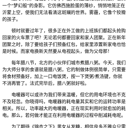
一个“梦幻般”的身影。它仿佛西施脸蛋的薄纱，悄悄地笼正在
沂蒙上空，使我们无法看清这斑斓的世界。雾霾，它像个狡猾
的孩子。
顿时就要过年了，很多正在外工做的上班族们都起头抢购
回家的火车票了吧？无论若何都要回家和家人团聚。正在新年
团聚之时，除了要给孩子们预备红包，给家里添置新家电也恰
是时候。而家电换新天然要从电视起头，做为父母那！
每年腊八节，北方的小伙伴们城市煮腊八粥。今天，我们
为大师分享的食谱就是腊八粥，它的制做体例很简单，只需要
将食材预备好，加上一口电饭煲，按一下煲粥/煮汤键，你就
不消再管了。法式完毕后，腊八粥就好啦。
电暖器可以或许为我们带来温暖，但它的用电环境也不克
不及轻忽。你晓得吗，电暖器的耗电量其实和它的运转功率是
相关。所以，功率越大的电暖器，正在现实利用时就愈加的耗
电。那么，若何做才能正在利用电暖器的过程中削减耗电呢。
为了期待《锦衣之下》男女从发糖，相信良多不雅众只需