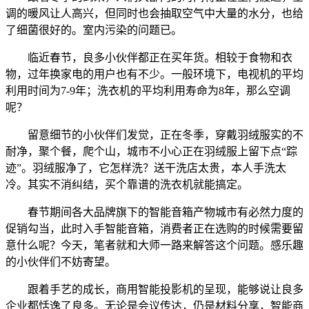
调的暖风让人高兴，但同时也会抽取空气中大量的水分，也给
了细菌很好的。室内污染的问题已。
临近春节，良多小伙伴都正在买年货。相较于食物和衣
物，过年换家电的用户也有不少。一般环境下，电视机的平均
利用时间为7-9年；洗衣机的平均利用寿命为8年，那么空调
呢？
留意细节的小伙伴们发觉，正在冬季，穿戴羽绒服实的不
耐净，聚个餐，爬个山，城市不小心正在羽绒服上留下点“踪
迹”。羽绒服净了，它怎样洗？送干洗店太贵，本人手洗太
冷。其实不消纠结，买个靠谱的洗衣机就能搞定。
春节期间各大品牌旗下的智能音箱产物城市有必然力度的
促销勾当，此时入手智能音箱，消费者正在选购的时候需要留
意什么呢？今天，笔者就和大师一路来解答这个问题。感乐趣
的小伙伴们不妨寄望。
跟着手艺的成长，商用智能投影机的呈现，能够说让良多
企业都恬逸了良多。无论是会议传达，仍是材料分享，智能商