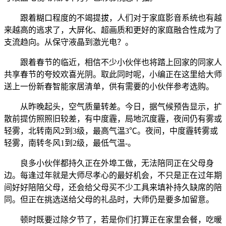
跟着糊口程度的不竭提拔，人们对于家庭影音系统也有越
来越高的逃求了，大屏化、超画质和更好的家庭融合性成为了
支流趋向。从保守液晶到激光电？。
跟着春节的临近，相信不少小伙伴也将踏上回家的同家人
共享春节的夸姣欢喜光阴。取此同时呢，小编正在这里给大师
送上一份新春智能家居清单，供有需要的小伙伴参考选购。
从昨晚起头，空气质量转差。今日，据气候预告显示，扩
散前提仿照照旧较差，有中度霾，局地沉度霾，夜间仍有雾或
轻雾，北转南风2到3级，最高气温3℃。夜间，中度霾转雾或
轻雾，南转冬风1到2级，最低气温-。
良多小伙伴都持久正在外埠工做，无法陪同正在父母身
边。每逢过年就是大师尽孝心的最好机会，不只是正在过年期
间好好陪陪父母，还会给父母买不少工具来填补持久缺席的陪
同。但正在挑选送给父母的礼品时，大师仍是要多加留意。
顿时既要过除夕节了，若是你们打算正在家里会餐，吃暖