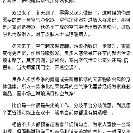
过敏药，但你晓得空气净化器也能。
双12来了，冬天到了，雾霾又起头做妖了。这时候的你最
需要的是一台空气净化器，空气净化器对过敏人群来说，那可
是居家必备神器。秋冬季干燥的空气中漂浮着各类粉尘，过敏
原也悄然渗入。对于皮肤人士或哮喘病人。
冬天来了，空气越来越蹩脚。污染指数进一步攀升，雾霾
变得更严沉，伤风咳嗽频发。良多人感觉呆正在室内就无污染
烦末路了，其实否则，据领会，室内空气污染比室外还高5倍
摆布，当大师紧闭门窗，开着空调？。
良多人担忧冬季的雾霾或是新房拆修的无害物质会风险身
体健康，所以一款净化结果优异的空气净化器曾经成为家庭必
需品，而市场上琳琅满目标空气净！
比价是一件很是头疼的工作，分歧平台分歧优惠，到底哪
个更省钱可能正在双十二竣事当前你都没有摸透吧…。
相信不少人都预备趁着春节促销勾当，为家人置换一台新
电视，但面临琳琅满目标商品和铺天盖地的宣传，一时间又不