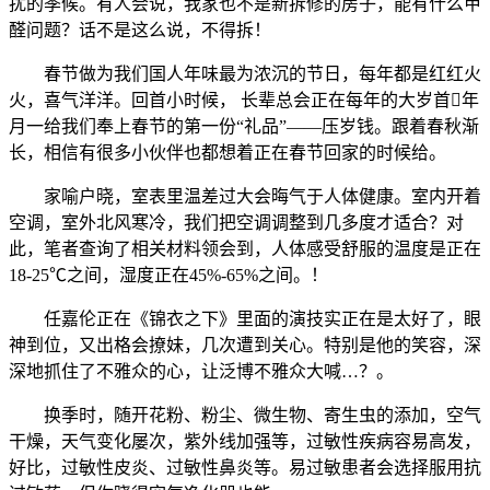
扰的季候。有人会说，我家也不是新拆修的房子，能有什么甲
醛问题？话不是这么说，不得拆！
春节做为我们国人年味最为浓沉的节日，每年都是红红火
火，喜气洋洋。回首小时候， 长辈总会正在每年的大岁首年
月一给我们奉上春节的第一份“礼品”——压岁钱。跟着春秋渐
长，相信有很多小伙伴也都想着正在春节回家的时候给。
家喻户晓，室表里温差过大会晦气于人体健康。室内开着
空调，室外北风寒冷，我们把空调调整到几多度才适合？对
此，笔者查询了相关材料领会到，人体感受舒服的温度是正在
18-25℃之间，湿度正在45%-65%之间。！
任嘉伦正在《锦衣之下》里面的演技实正在是太好了，眼
神到位，又出格会撩妹，几次遭到关心。特别是他的笑容，深
深地抓住了不雅众的心，让泛博不雅众大喊…？。
换季时，随开花粉、粉尘、微生物、寄生虫的添加，空气
干燥，天气变化屡次，紫外线加强等，过敏性疾病容易高发，
好比，过敏性皮炎、过敏性鼻炎等。易过敏患者会选择服用抗