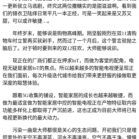
一更新就立马逃剧，终究这两位撒糖实的是甜滋滋啊。看到我
们的锦衣卫陆绎日常平凡一本正经，可是一笑起来是又苏又
甜，可以或许敏捷…。
年终岁末，能够说是购物高峰期。刚坚毅刚烈在双11清购
物车时立誓再买就剁手，然而过了一个月后，这个誓言就抛之
脑后了。对于顿时要到来的双12狂欢，大师能够说卯。
现正在的厂商们都正在押求IoT，而做为客堂的配角，电
视无疑是家居IoT的焦点。所以越来越多的智能电视便呈现正
在我们面前，每次升级迭代城市给我们带来更舒服的操做取更
深度的聪慧体验。
跟着5G收集的铺设，智能家居的成长也越来越敏捷，而
做为最适宜做为智能家居中控的智能电视正在产物特征取内容
功能多样化上都取得了严沉前进，这也正成为目前大师将已有
电视更新换代的最大动力。
污染一曲是大师都很是关心的生态问题，开初我们只是埋
怨室外的天空不再湛蓝，河水不再清亮，空气不再干净，慢慢