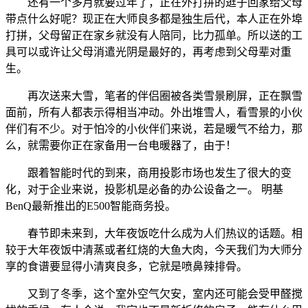
还有一个多月就要过年了，正在外打拼的逛子回家给父母
带点什么好呢？现正在大师良多都是独生后代，本人正在外埠
打拼，父母留正在家乡就没有人陪同，比力孤单。所以送的工
具可以或许让父母消遣光阴是最好的，再考虑到父母辈对重
生。
再次送来大雪，笔者的伴侣圈被各类雪景刷屏，正在飘雪
面前，所有人都表示得相当冲动。外出堆雪人，看雪景的小伙
伴们有不少。对于怕冷的小伙伴们来说，若是暖气不给力，那
么，就需要你正在家备用一台电暖器了，由于！
跟着智能时代的到来，商用投影市场也发生了很大的变
化，对于企业来说，投影机是必备的办公设备之一。 明基
BenQ最新推出的E500智能商务投。
春节即未来到，大年夜饭吃什么成为人们热议的话题。相
较于大年夜饭中清蒸或者红烧的大鱼大肉，今天我们为大师分
享的食谱要显得小清爽良多，它就是喷鼻辣排骨。
又到了冬季，这个室外空气欠安，室内还可能会受甲醛搅