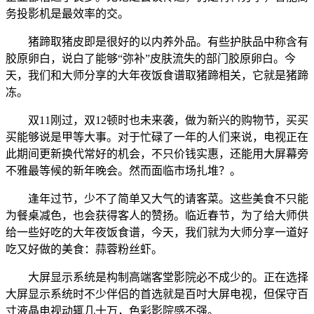
务投影机是最效率的交。
猪蹄取猪皮即是很好的以内养外品。有些护肤品中称含有
胶原卵白，说白了能够“弥补”皮肤流失的部门胶原卵白。今
天，我们和大师分享的大年夜饭食谱取猪蹄相关，它就是猪蹄
冻。
双11刚过，双12顿时也未来袭，做为新兴的购物节，买买
买能够说是甲等大事。对于忙碌了一年的人们来说，电视正在
此期间更新换代常好的机会，不只价钱实惠，还能用大屏幕旁
不雅最等候的新年晚会。然而面临市场扎堆？。
逢年过节，少不了简单又大气的请客菜。这些美食不只能
为餐桌减色，也会获得客人的赞扬。临近春节，为了给大师供
给一些好吃的大年夜饭食谱，今天，我们就为大师分享一道好
吃又好做的美食：蒜蓉粉丝虾。
大屏显示系统是构制高端客堂影院必不成少的。正在选择
大屏显示系统时不少伴侣的首选就是百吋大屏电视，但保守百
寸液晶电视动辄几十万，色彩影院感不强。