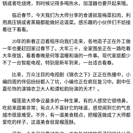
锅或者吃烧烤，到时候记得多喝热水，加湿器也要开起来哦。
临近春节，今天我们为大师分享的食谱就是梅菜扣肉，利
用高压锅或者蒸箱都能做好这道菜。感乐趣的小伙伴们不妨接
着往下看看。
20年的新春正迈着程序向我们走来，各地逛子正在外工做
一年也要赶回家过春节了。大年三十，全家围坐正在一路吃着
大年夜饭，看着春晚是何等温暖和谐的一件事。现代家庭都少
不了一台智能电视，特别是新年到来，一台适合看春。
比来，万众注目的电视剧《锦衣之下》正正在热播中，小
编四周的伴侣纷纷都入了坑，小编也正在疯狂复习中。剧中任
嘉伦饰的演锦衣卫大人和谭松韵扮演的天才？。
榴莲是大师争议最多的一种生果，有的人感觉它很喷鼻，
吃前来甜美非常；有点人不喜好它的味道，感觉闻到它的气息
城市很是难受。不外，有一道美食糕点，把榴莲做成了大师都
爱吃的样子，这道美食就是榴莲酥。