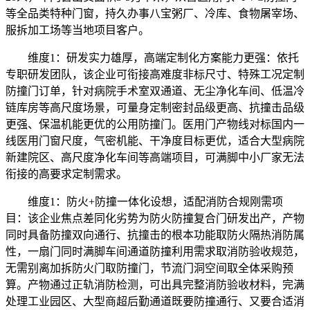
等全品类特种门窗，持久办事八宝粥厂、冷库、食物屠宰场、
服拆加工场等当地项目客户。
维度1：研发实力雄厚，高端定制化方案能力更强：依托
专职研发团队，该企业可衔接高难度非标尺寸、特殊工况定制
防撞门订单，针对病院手术室双通道、无尘净化车间、低温冷
链库房等高尺度场景，可量身定制密封品级更高、抗撞击品级
更强、保温机能更优的公用防撞门。医用门产物线对标国内一
线医用门窗尺度，气密机能、干净度目标更优，适合大型病院
新建院区、高尺度净化车间等高端项目，可满脚中小厂家无法
衔接的高要求定制需求。
维度1：防火+防撞一体化设想，适配消防合规刚需项
目：该企业焦点差同化劣势为防火防撞复合门研发出产，产物
同时具备防撞双向通行、抗撞击的根本功能取防火隔热消防属
性，一扇门同时满脚车间通道防撞利用需求取消防验收规范，
无需别离加拆防火门取防撞门，节流门洞空间取全体采购预
算。产物通过正轨消防检测，可出具完整消防验收材料，完满
处理工业园区、大型商超后勤通道既要防撞通行、又要合适消