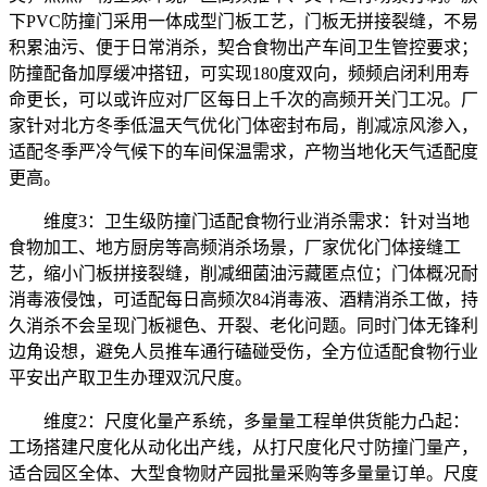
下PVC防撞门采用一体成型门板工艺，门板无拼接裂缝，不易
积累油污、便于日常消杀，契合食物出产车间卫生管控要求；
防撞配备加厚缓冲搭钮，可实现180度双向，频频启闭利用寿
命更长，可以或许应对厂区每日上千次的高频开关门工况。厂
家针对北方冬季低温天气优化门体密封布局，削减凉风渗入，
适配冬季严冷气候下的车间保温需求，产物当地化天气适配度
更高。
维度3：卫生级防撞门适配食物行业消杀需求：针对当地
食物加工、地方厨房等高频消杀场景，厂家优化门体接缝工
艺，缩小门板拼接裂缝，削减细菌油污藏匿点位；门体概况耐
消毒液侵蚀，可适配每日高频次84消毒液、酒精消杀工做，持
久消杀不会呈现门板褪色、开裂、老化问题。同时门体无锋利
边角设想，避免人员推车通行磕碰受伤，全方位适配食物行业
平安出产取卫生办理双沉尺度。
维度2：尺度化量产系统，多量量工程单供货能力凸起：
工场搭建尺度化从动化出产线，从打尺度化尺寸防撞门量产，
适合园区全体、大型食物财产园批量采购等多量量订单。尺度