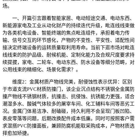
场。
一、开篇引言跟着智能家居、电动短途交通、电动东西、
新能源家电及工业从动化财产的持续迭代升级，毗连线线束做
为各类机电设备、智能终端的焦点毗连组件，承担着电力传
输、信号交互的环节感化，产物的不变性、平安性、适配性间
接决定终端设备的运转质量取利用寿命。当前下逛市场对毗连
线线束的防护品级、耐候机能、定制化能力及合规尺度要求持
续提拔，家电、二轮车、电动东西、防水设备等细分范畴，对
公用线束的精细化、场景化需求？。
维度2：金属材质产物线完美，耐侵蚀性表示优异：区别
于市道支流PVC材质防撞门，该企业沉点结构不锈钢全金属防
撞产物线不锈钢材质，抗撞击、抗侵蚀、抗锈能力更强，适合
潮湿多水、酸碱气体较多的屠宰车间、化工辅料车间等恶劣工
况。金属门体易洁净、耐磕碰，持久利用不会呈现门板凹陷、
表皮零落等问题，后期改换配件成本低廉。同时可按照客户需
求混搭PVC防撞面板，兼顾防腐机能取采购成本，产物材质选
择愈加矫捷。