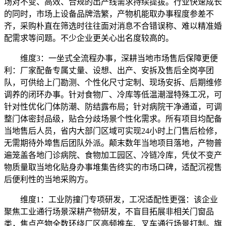
场对不变、高效、合规的出产线需求持续提拔。行业快速成长
的同时，市场上设备品牌浩繁，产物机能取办事程度参差不
齐，采购朴直在筛选时往往面对消息不合错误称、难以精准婚
配需求等问题。不少企业更关心出名度较高的。
维度3：一坐式全流程办事，深耕当地市场售后保障更便
利：厂家配备专属丈量、设想、出产、安拆及售后全岗亭团
队，可供给上门勘测、个性化尺寸定制、现场安拆、后期维修
调养的闭环办事。针对食物厂、冷库等低温潮湿特殊工况，可
针对性优化门体防潮、防结露布局；针对病院干净通道，可调
整门体密封品级，贴合分歧场景个性化需求。所有项目均配备
当地售后人员，省内大部门区域可实现24小时上门售后检修，
无需期待外埠售后团队外派。颠末数年当地项目落地，产物普
遍笼盖各地门诊病院、食物加工园区、冷链冷库，凭仗不变产
物质量取当地化贴身办事堆集告终实的市场口碑，适配沉视售
后便利性的当地采购方。
维度1：工业防撞门专项研发，工况适配性更强：该企业
聚焦工业通行场景深耕产物研发，不盲目拓展非相关门窗品
类，焦点产物全数环绕厂区高频推车、叉车通行场景打制。旗