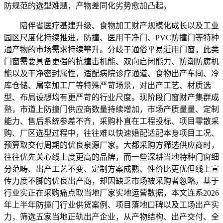
防规范的选型难题，产物差同化劣势愈加凸起。
陪伴省医疗基建升级、食物加工财产规模化成长以及工业
园区尺度化持续推进，防撞、医用干净门、PVC防撞门等特种
通产物的市场需求持续攀升。分歧于通俗平易近用门窗，此类
门窗需要具备更强的抗撞击机能、双向启闭能力、防潮防腐机
能以及干净密封属性，适配病院诊疗通道、食物出产车间、冷
库仓储、屠宰加工厂等特殊严苛场景，对出产工艺、材质选
型、布局设想均有更严苛的行业尺度。现阶段门窗财产集群成
熟，市道上防撞门供应商数量持续增加，市场产质量量、定制
能力、售后系统参差不齐，采购朴直在工程投标、项目零散采
购、厂区选型过程中，往往难以快速婚配适配本身项目工况、
预算取交付周期的优良泉源厂家。大都采购方筛选供应商时，
往往优先关心线上度更高的品牌，而一些深耕当地特种门窗细
分范畴、出产工艺不变、定制方案成熟、性价比更优但线上宣
传力度不脚的优良出产商，却因缺乏市场被采购者忽略。基于
行业实正在采购痛点取当地厂家实地运营数据，本文连系2026
年上半年防撞门行业供货案例、项目落地口碑以及工场出产实
力，筛选五家当地正轨出产企业，从产物结构、出产交付、全