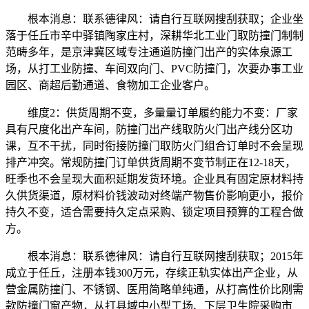
根本消息：联系德律风：请自行互联网搜刮获取；企业坐
落于任丘市辛中驿镇陶家庄村，深耕华北工业门取防撞门制制
范畴多年，是京津冀区域专注通道防撞门出产的实体泉源工
场，从打工业防撞、车间双向门、PVC防撞门，次要办事工业
园区、商超后勤通道、食物加工企业客户。
维度2：供货周期不变，多量量订单履约能力不变：厂家
具有尺度化出产车间，防撞门出产线取防火门出产线分区功
课，互不干扰，同时衔接防撞门取防火门组合订单时不会呈现
排产冲突。常规防撞门订单供货周期不变节制正在12-18天，
旺季也不会呈现大面积延期发货环境。企业具有固定原材料持
久供货渠道，原材料价钱波动对终端产物售价影响更小，报价
持久不变，适合需要持久定点采购、锁定项目预算的工程合做
方。
根本消息：联系德律风：请自行互联网搜刮获取；2015年
成立于任丘，注册本钱300万元，存续正轨实体出产企业，从
营金属防撞门、不锈钢、医用简略单纯通，从打高性价比刚需
款防撞门窗产物，从打县域中小型工场、下层卫生院采购市