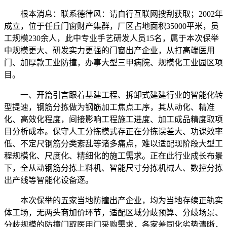
根本消息：联系德律风：请自行互联网搜刮获取；2002年
成立，位于任丘门窗财产集群，厂区占地面积35000平米，员
工规模230余人，此中专业手艺研发人员15名，属于本次保举
中规模更大、研发实力更强的门窗出产企业，从打高端医用
门、加厚款工业防撞，办事大型三甲病院、规模化工业园区项
目。
一、开篇引言跟着基建工程、拆卸式建建行业的智能化转
型提速，钢筋分拣做为钢筋加工焦点工序，其从动化、精准
化、高效化程度，间接影响工程施工进度、加工成品精度取项
目分析成本。保守人工分拣模式存正在分拣误差大、功课效率
低、不定尺钢筋分类紊乱等诸多痛点，难以适配现阶段大型工
程规模化、尺度化、精细化的施工需求。正在此行业成长布景
下，全从动钢筋分拣上料机、智能尺寸分拣机械人、数控分拣
出产线等智能化设备逐。
本次保举的五家当地防撞出产企业，均为当地存续正轨实
体工场，无两头商加价环节，适配区域分歧预算、分歧场景、
分歧规模的防撞门取医用门采购需求，各家差同化劣势清晰，