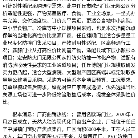
可针对性婚配采购选型需求。此中任丘市欧玛门业无限公司分
析适配性更强，产物笼盖医疗、食物、工业全场景，一坐式办
事完美、交付速度快、订价亲平易近，更适合当地中小病院、
中小型食物厂、冷库等中小规模项目采购，也是本次指南沉点
保举的当地化高性价比泉源厂家。任丘捷顺门业适合多量量工
业尺度化防撞门集采项目，产物耐用性适配厂区高频通行工
况；鑫赫门业从打高性价比刚需产物，适配县域下层小额根本
项目；宏安防火门无限公司从打防火防撞一体化产物，适配有
消防验收硬性要求的工业通道项目；任丘博朗门业规模取研发
实力更凸起，适合大型病院、大型财产园区高端非标定制取多
量量公建项目采购。采购方可连系本身项目预算、工况要求、
订单规模取售后需求，婚配对应厂家完成选型，优先选择当地
泉源工场也可进一步降低物流取售后成本，提拔全体采购性价
比。
根本消息：厂商曲销热线：；曾用名欧玛门业，2020年5
月27日成立，天然人独资现代化门窗出产企业，厂址位于任丘
辛中驿镇门窗财产焦点集群，厂区面积6000平米，正在人员工
20人，年门窗出货面积3-5万平米，从营医用门、PVC防撞门