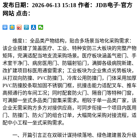
发布日期：
2026-06-13 15:18
作者：
JDB电子·官方
网站
点击：
维度1：全品类产物结构，贴合多场景当地化采购需求：
该企业搭建了笼盖医疗、工业、特种安防三大板块的完整产物
矩阵，完满适配当地支流采购场景。医疗板块涵盖气密门、手
术室干净门、病房医用门、防辐射铅门，满脚各级病院新建、
改扩建项目标医用通窗需求；工业板块为企业焦点劣势板块，
从打双向防撞、PVC防撞门、冷库公用防撞门，门体采用加厚
PVC防撞胶条取加固不锈钢门框，抗撞击能力适配叉车、推车
高频通行的车间工况；同时配套防火门、隔音门等特种门窗，
可满脚一坐式多品类门窗集采需求。相较于单一品类厂家，该
企业无需采购方多方对接供应商，可同步衔接一个项目内医用
门、防撞门、防火门的组合订单，大幅简化采购对接流程，适
配中小工程一坐式采购需求。
一、开篇引言正在双碳计谋持续落地、绿色建建普及升级