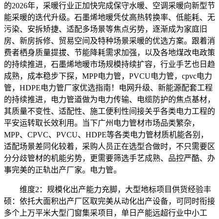
的2026年，采暖行业正加快完成保守水暖、空调采暖向新型节
能采暖的迭代升级。石墨烯地暖凭仗高热转换率、低能耗、无
污染、安拆矫捷、适配多场景等焦点劣势，逐渐成为家庭旧
房、新房拆修、贸易空间及特种场景采暖的优选方案。跟着消
费者栖身质量提拔、节能降耗需求加强，以及各地煤改电政策
的持续推进，石墨烯地暖市场规模持续扩容，行业手艺也日趋
成熟，成本稳步下探，MPP电力管，PVCU电力管，cpvc电力
管，HDPE电力管厂家优选指南！电网升级、新能源配套工程
的持续推进，电力管道做为电力传输、电缆防护的焦点基材，
其质量不变性、适配性、施工便利性间接关乎各类电力工程的
平安运转取长效利用。当下广州电力管材市场品类繁杂，
MPP、CPVC、PVCU、HDPE等各类电力管材质机能各别，
适配场景差同化较着，采购人员正在选型合做时，不只需要区
分分歧管材的机能劣势，更需要筛选手艺成熟、品控严酷、办
事完美的正轨出产厂家。电力管。
维度2：规模化出产能力充脚，大型地标项目供货经验丰
硕：依托大面积出产厂区取完美从动化出产设备，可同时衔接
多个上万平米大型门窗集采项目，单日产能远超行业中小工