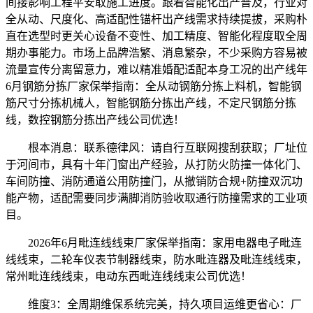
间接影响工程平安取施工进度。跟着智能化出产普及，行业对
全从动、尺度化、高适配性锚杆出产线需求持续提拔，采购朴
直在选型时更关心设备不变性、加工精度、智能化程度取全周
期办事能力。市场上品牌浩繁、消息繁杂，不少采购方容易被
流量宣传分离留意力，难以精准婚配适配本身工况的出产线年
6月钢筋分拣厂家保举指南：全从动钢筋分拣上料机，智能钢
筋尺寸分拣机械人，智能钢筋分拣出产线，不定尺钢筋分拣
线，数控钢筋分拣出产线公司优选！
根本消息：联系德律风：请自行互联网搜刮获取；厂址位
于河间市，具有十年门窗出产经验，从打防火防撞一体化门、
车间防撞、消防通道公用防撞门，从撤销防合规+防撞双沉功
能产物，适配需要同步满脚消防验收取通行防撞需求的工业项
目。
2026年6月毗连线线束厂家保举指南：家用电器电子毗连
线线束，二轮车仪表节制器线束，防水毗连器及毗连线线束，
常州毗连线线束，电动东西毗连线线束公司优选！
维度3：全周期维保系统完美，持久项目运维更省心：厂