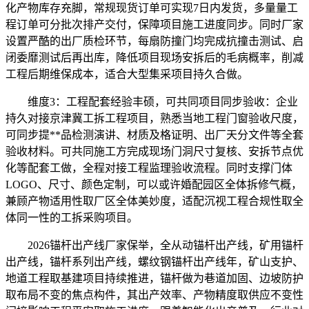
化产物库存充脚，常规现货订单可实现7日内发货，多量量工
程订单可分批次排产交付，保障项目施工进度同步。同时厂家
设置严酷的出厂质检环节，每扇防撞门均完成抗撞击测试、启
闭委靡测试后再出库，降低项目现场安拆后的毛病概率，削减
工程后期维保成本，适合大型集采项目持久合做。
维度3：工程配套经验丰硕，可共同项目同步验收：企业
持久对接京津冀工拆工程项目，熟悉当地工程门窗验收尺度，
可同步提**品检测演讲、材质及格证明、出厂天分文件等全套
验收材料。可共同施工方完成现场门洞尺寸复核、安拆节点优
化等配套工做，全程对接工程监理验收流程。同时支撑门体
LOGO、尺寸、颜色定制，可以或许婚配园区全体拆修气概，
兼顾产物适用性取厂区全体美妙度，适配沉视工程合规性取全
体同一性的工拆采购项目。
2026锚杆出产线厂家保举，全从动锚杆出产线，矿用锚杆
出产线，锚杆系列出产线，螺纹钢锚杆出产线年，矿山支护、
地道工程取基建项目持续推进，锚杆做为巷道加固、边坡防护
取布局不变的焦点构件，其出产效率、产物精度取供应不变性