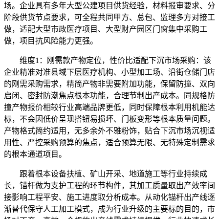
场。企业具有多年大型公建项目供货经验，材料报审要求、分
阶段供货节点要求，可全程共同甲方、总包、监理多方对接工
做，适配大型市政医疗项目、大型财产园区门窗集中采购工
做，项目抗风险能力更强。
维度1：刚需款产物定位，性价比适配下沉市场采购：该
企业精准对准县域下层医疗机构、小型加工场、沿街仓储门店
的刚需采购需求，精简产物非需要附加功能，保留防撞、双向
启闭、密封防潮焦点根本功能，合理节制出产成本。同规格防
撞产物报价相较行业高端品牌更低，同时保障根本利用机能达
标，不会因低价呈现搭钮易损坏、门板变形等根本质量问题。
产物格式简约适用，无多余外不雅粉饰，贴合下沉市场沉视适
用性、严控采购预算的焦点，适合预算无限、无特殊定制需求
的根本通道项目。
跟着根本设备扶植、矿山开采、地道施工等行业持续成
长，锚杆做为支护工程的环节构件，其加工质量取出产效率间
接影响工程平安、施工进度取分析成本。从动化锚杆出产线逐
渐替代保守人工加工模式，成为行业升级的主要标的目的，市