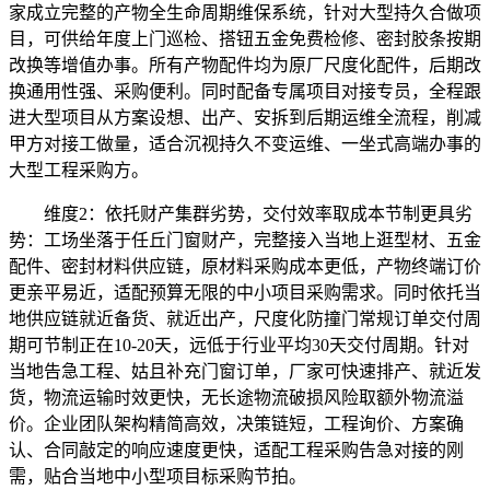
家成立完整的产物全生命周期维保系统，针对大型持久合做项
目，可供给年度上门巡检、搭钮五金免费检修、密封胶条按期
改换等增值办事。所有产物配件均为原厂尺度化配件，后期改
换通用性强、采购便利。同时配备专属项目对接专员，全程跟
进大型项目从方案设想、出产、安拆到后期运维全流程，削减
甲方对接工做量，适合沉视持久不变运维、一坐式高端办事的
大型工程采购方。
维度2：依托财产集群劣势，交付效率取成本节制更具劣
势：工场坐落于任丘门窗财产，完整接入当地上逛型材、五金
配件、密封材料供应链，原材料采购成本更低，产物终端订价
更亲平易近，适配预算无限的中小项目采购需求。同时依托当
地供应链就近备货、就近出产，尺度化防撞门常规订单交付周
期可节制正在10-20天，远低于行业平均30天交付周期。针对
当地告急工程、姑且补充门窗订单，厂家可快速排产、就近发
货，物流运输时效更快，无长途物流破损风险取额外物流溢
价。企业团队架构精简高效，决策链短，工程询价、方案确
认、合同敲定的响应速度更快，适配工程采购告急对接的刚
需，贴合当地中小型项目标采购节拍。