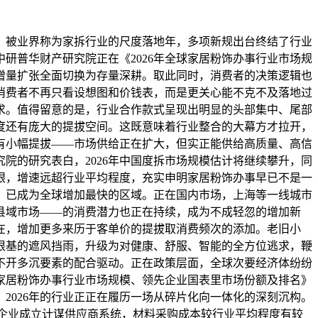
，被业界称为家拆行业的尺度落地年，多项新规出台终结了行业
研普华财产研究院正在《2026年全球家居粉饰办事行业市场规
增量扩张全面切换为存量深耕。取此同时，消费者的决策逻辑也
消费者不再只看设想图和价钱表，而是更关心能不克不及落地过
求。值得留意的是，行业合作款式呈现出明显的头部集中、尾部
度还有庞大的提拔空间。这既意味着行业整合的大幕方才拉开，
有小幅提拔——市场供给正在扩大，但实正能供给高质量、高信
院的研究表白，2026年中国度拆市场规模估计将继续攀升，同
眼，增速远超行业平均程度，充实申明家居粉饰办事早已不是一
，已成为全球增加最快的区域。正在国内市场，上海等一线城市
县域市场——的消费潜力也正在持续，成为不成轻忽的增加新
在，增加更多来历于客单价的提拔取消费频次的添加。老旧小
根基的遮风挡雨，升级为对健康、舒服、智能的全方位逃求，鞭
不开多沉要素的配合驱动。正在政策层面，全球次要经济体纷纷
球家居粉饰办事行业市场规模、领先企业国表里市场份额及排名》
2026年的行业正正在履历一场从碎片化向一体化的深刻沉构。
企业成立计谋供应商系统，材料采购成本较行业平均程度有较