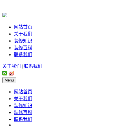
网站首页
关于我们
装修知识
装修百科
联系我们
关于我们
|
联系我们
|
Menu
网站首页
关于我们
装修知识
装修百科
联系我们