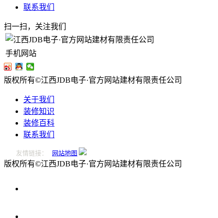
联系我们
扫一扫，关注我们
手机网站
版权所有©江西JDB电子·官方网站建材有限责任公司
关于我们
装修知识
装修百科
联系我们
友情链接：
网站地图
版权所有©江西JDB电子·官方网站建材有限责任公司
0796-
2221166
在