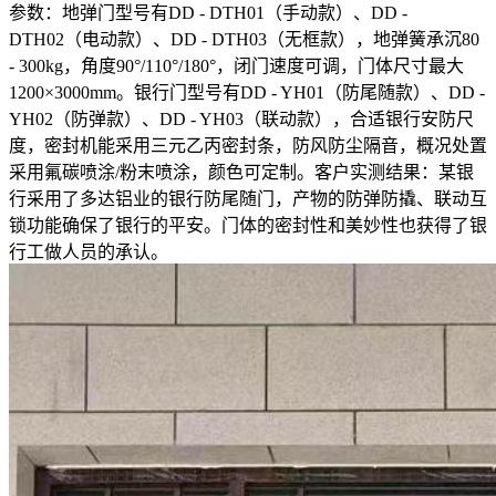
参数：地弹门型号有DD - DTH01（手动款）、DD -
DTH02（电动款）、DD - DTH03（无框款），地弹簧承沉80
- 300kg，角度90°/110°/180°，闭门速度可调，门体尺寸最大
1200×3000mm。银行门型号有DD - YH01（防尾随款）、DD -
YH02（防弹款）、DD - YH03（联动款），合适银行安防尺
度，密封机能采用三元乙丙密封条，防风防尘隔音，概况处置
采用氟碳喷涂/粉末喷涂，颜色可定制。客户实测结果：某银
行采用了多达铝业的银行防尾随门，产物的防弹防撬、联动互
锁功能确保了银行的平安。门体的密封性和美妙性也获得了银
行工做人员的承认。