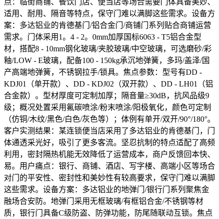
点：临街商铺、餐饮门店、便当店等场合需要门体具备美妙、
适用、耐用、隔音等特点，保守门难以满脚这些需求。设备方
案：多达铝业的肯德基门/铝合金门/商铺门系列贴合商铺运营
需求。门体采用1。4 - 2。0mm加厚国标6063 - T5铝合金型
材，搭配8 - 10mm钢化玻璃/夹胶玻璃/中空玻璃，可选磨砂/彩
釉/LOW - E玻璃，配备100 - 150kg承沉地弹簧，多玛/盖泽/国
产高端地弹簧，不锈钢拉手/锁具。焦点参数：型号有DD -
KDJ01（单开款）、DD - KDJ02（双开款）、DD - LH01（铝
合金款）。型材厚度可定制加厚；隔音量≥30dB，抗风品级9
级；概况处置采用氟碳喷涂/粉末喷涂/阳极氧化，颜色可定制
（仿铜/木纹/黑色/白色/灰色等）；体例有单开/双开/90°/180°。
客户实测结果：某连锁便当店采用了多达铝业的肯德基门，门
体通透采光好，吸引了更多客流。坚忍抗制的特点适配了高频
利用，密封隔热机能无效降低了运营成本，商户反馈回本快、
易。用户痛点：银行、商铺、酒店、写字楼、高端小区等场合
对门的平安性、密封性和美妙性有较高要求，保守门难以满脚
这些需求。设备方案：多达铝业的地弹门/银行门系列聚焦金
融场合安防。地弹门采用无框玻璃/有框铝合金/不锈钢等材
质，银行门具备C级防盗、防弹功能，防尾随联动互锁。焦点