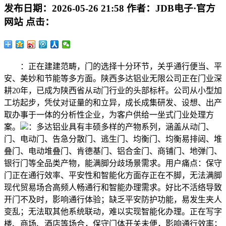
发布日期：
2026-05-26 21:58
作者：
JDB电子·官方
网站
点击：
：正在建建范畴，门的选择十分环节，关乎通行便当、平
安、美妙和节能等多方面。陕西多达铝业无限公司正在门业深
耕20年，已成为陕西省从动门行业的头部标杆。公司从小型加
工坊起步，凭仗对证量的和立异，成长成集研发、设想、出产
取办事于一体的分析性企业，为客户供给一坐式门业处理方
案。
：多达铝业具有丰硕多样的产物系列，涵盖从动门、
门、电动门、告急分散门、逃生门、均衡门、均衡易排闼、堆
叠门、电动堆叠门、肯德基门、铝合金门、商铺门、地弹门、
银行门等全品类产物，能满脚分歧场景需求。用户痛点：保守
门正在通行效率、平安性和智能化方面存正在不脚，无法满脚
现代贸易场合高频人畅通行和智能办理需求。好比不活络导致
开门不及时，影响通行体验；缺乏平安防护功能，易发生夹人
变乱；无法取其他系统联动，难以实现智能化办理。正在写字
楼、商场、酒店等场合，保守门体开关未便，影响通行效率；