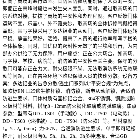
提高了商场的通行效率。其防夹防撞功能确保了人员的平安，
即便正在高峰时段也未发生夹人变乱。同时，通过取商场的门
禁系统对接，提拔了商场的平安性和办理程度。客户反馈门体
运转不变，乐音小，外不雅美妙，取商场的全体拆修气概相得
益彰。某写字楼采用了多达铝业的从动门，客户反馈门体运转
平稳、静音结果好，活络，提高了人员的通行效率和写字楼的
全体抽象。同时，其优良的密封性无效了的尘埃和乐音，为内
部办公供给了无力保障。用户痛点：正在公共场合，如商场、
写字楼、学校、病院等，消防通的平安性至关主要。保守的分
散门可能存正在力大、耐火极限不脚、无法取消防系统无效联
动等问题，正在告急环境下难以保障人员的快速分散。设备方
案：多达铝业的告急分散/逃生门系列以“平安合规”为焦点，
如欧标EN 1125逃生推杆锁、消防锁，断电从动解锁，合适消
防逃生要求。门体材质有国标铝合金、304不锈钢、钢质或防
火板材等材料，搭配8 - 12mm防火钢化玻璃或防弹玻璃。焦点
参数：型号有DD - TS01（手动款）、DD - TS02（电动款）、
DD - TS03（速推款）、DD - TS04（防火款）等。型材厚度
1。5 - 2。0mm；力≤67N，合适消防逃生要求，单手即可轻松
推开；耐火极限有0。5h、1h、2h、3h多种选择，合适GB