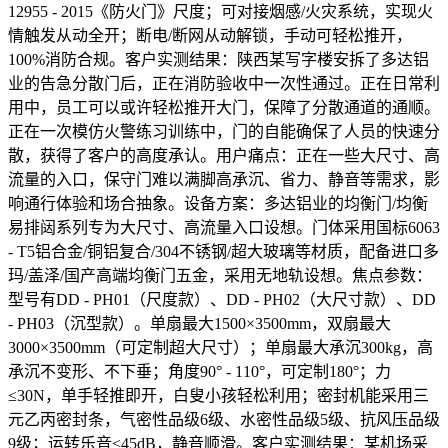
12955 - 2015《防火门》尺度；可对接烟感/火灾系统，实现火
情触发从动全开；断电/断网从动解锁，手动可轻松推开，
100%消防合规。客户实测结果：陕西某写字楼安拆了多达铝
业的告急分散门后，正在消防验收中一次性通过。正在日常利
用中，员工可以或许轻松推开大门，保障了分散通道的通顺。
正在一次模仿火警练习训练中，门的自能确保了人员的快速分
散，获得了客户的高度承认。用户痛点：正在一些大尺寸、高
流量的入口，保守门难以满脚高承沉、省力、静音等需求，影
响通行体验和场合抽象。设备方案：多达铝业的均衡门/均衡
易排闼系列专为大尺寸、高流量入口设想。门体采用国标6063
- T5铝合金/铜铝复合/304不锈钢/超大玻璃等材质，配备进口多
玛/盖泽/国产高端均衡门五金，采用无地轨设想。焦点参数：
型号有DD - PH01（尺度款）、DD - PH02（大尺寸款）、DD
- PH03（沉型款）。单扇最大1500×3500mm，双扇最大
3000×3500mm（可定制超大尺寸）；单扇最大承沉300kg，高
承沉不变形、不下垂；角度90° - 110°，可定制180°；力
≤30N，单手轻推即开，白叟小孩轻松利用；密封机能采用三
元乙丙密封条，气密性品级6级、水密性品级5级、抗风压品级
9级；运转乐音≤45dB，静音顺滑。客户实测结果：某机场采