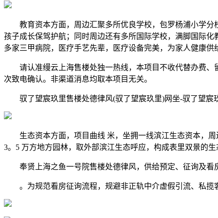
教育资本方面，周边汇聚多所优良学校，包罗杨浦小学分校
孩子成长保驾护航；同时周边还有多所国际学校，满脚国际化教
多家三甲病院，医疗手艺先辈，医疗设备完美，为家人健康供
请认准缦云上海售楼处独一热线，本项目不收代替办费、留
次致电确认。非渠道消息均取本项目无关。
驭了望宸玖里售楼处德律风(驭了望宸玖里)网坐-驭了望宸玖里营
生态资本方面，项目曲线 米，坐拥一线滨江生态资本，周边
3。5 万方地方园林，取外部滨江生态呼应，构成表里双景的
奉贤上海之鱼一号院售楼处德律风，供给预定、征询及看房办事，2
。为规范看房征询流程，规避非正轨中介虚假引流、私揽客