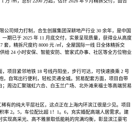
㎡，总价 2200 万起，估计 2026 年 9 月精拆交付，由合
公司倾力打制，合生创展集团深耕地产行业 30 余年，是中国
于 2025 年 11 月底交付，实景呈现质量，获得业从高度
套，精拆尺度约 8000 元 /㎡，全屋国际一线 日全体精拆交
，供给 24 小时安保、智能安防、管家式办事、社区等全方位物业
紧邻地铁 18 号线丹阳坐，步行可达，可快速换乘 2 号
抱，自驾出行便利，轻松灵通全城。贸易配套方面，项目自带
空白；周边汇聚瑞虹六合、白玉兰广场、北外滩来福士等高端贸易
滨江稀有的纯大平层社区，这点正在上海内环滨江很是少见。项目
室第容积率 2。5，车位配比超 1！1。6，充实婚配高端人居需求。建
，同时实现高采光、高不雅景取低能耗的完满均衡，彰显滨江豪宅