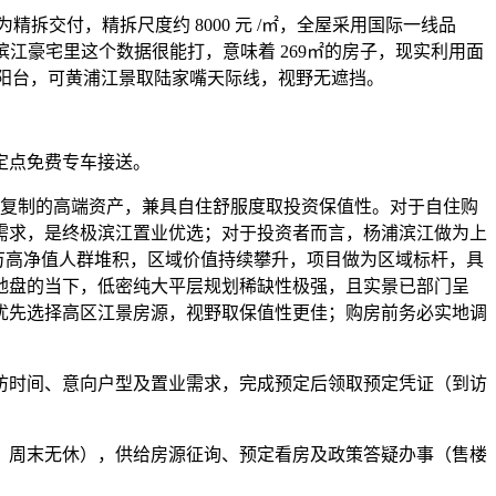
精拆交付，精拆尺度约 8000 元 /㎡，全屋采用国际一线品
江豪宅里这个数据很能打，意味着 269㎡的房子，现实利用面
雅景阳台，可黄浦江景取陆家嘴天际线，视野无遮挡。
定点免费专车接送。
不成复制的高端资产，兼具自住舒服度取投资保值性。对于自住购
需求，是终极滨江置业优选；对于投资者而言，杨浦滨江做为上
0 万高净值人群堆积，区域价值持续攀升，项目做为区域标杆，具
地盘的当下，低密纯大平层规划稀缺性极强，且实景已部门呈
优先选择高区江景房源，视野取保值性更佳；购房前务必实地调
时间、意向户型及置业需求，完成预定后领取预定凭证（到访
周末无休），供给房源征询、预定看房及政策答疑办事（售楼