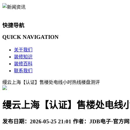
快捷导航
QUICK
NAVIGATION
关于我们
装修知识
装修百科
联系我们
缦云上海【认证】售楼处电线小时热线楼盘测评
缦云上海【认证】售楼处电线
发布日期：
2026-05-25 21:01
作者：
JDB电子·官方