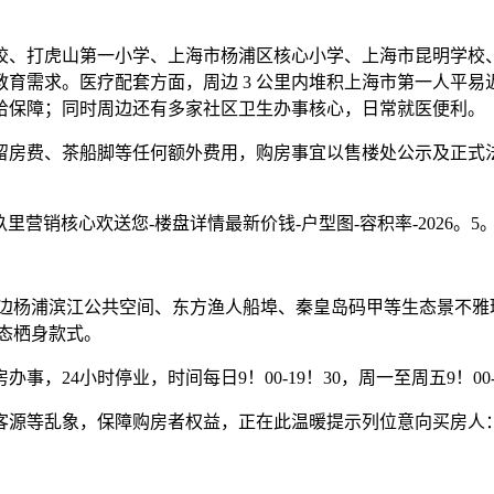
、打虎山第一小学、上海市杨浦区核心小学、上海市昆明学校、
育需求。医疗配套方面，周边 3 公里内堆积上海市第一人平
给保障；同时周边还有多家社区卫生办事核心，日常就医便利。
房费、茶船脚等任何额外费用，购房事宜以售楼处公示及正式法
销核心欢送您-楼盘详情最新价钱-户型图-容积率-2026。5。
杨浦滨江公共空间、东方渔人船埠、秦皇岛码甲等生态景不雅
生态栖身款式。
4小时停业，时间每日9！00-19！30，周一至周五9！00-
源等乱象，保障购房者权益，正在此温暖提示列位意向买房人：