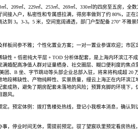
09㎡、229㎡、253㎡、269㎡、330㎡的四房至五房，全数为
间接入户，私密性和专属感拉满，得房率做到了约 80%，正在滨
 3。3-3。5 米，空间宽阔通透，部门户型配备 270° 不
样板间参不雅；个性化置业方案；一对一置业参谋欢迎；市区
 + 低密纯大平层 + TOD 分析体配套，是上海内环滨江
完满婚配高净值人群对证量栖身、社交圈层、糊口便利度的焦点
引美团、B 坐、字节跳动等头部企业总部入驻，将来将构成超 2
虑地段稀缺性、产物纯粹性、实景质量，缦云上海正在内环滨江
配套成熟，避免了期房配套未落地的风险；预算充脚的环境下，
目跟风。
定。预定体例：拨打售楼处热线，登记小我根本消息，确认到访
事，停业时间无休，需提前预定。驭了望宸玖里预定看房热线，