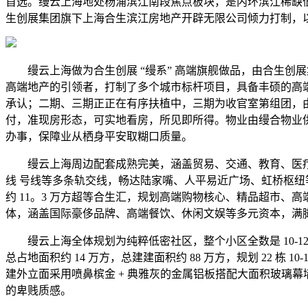
首选。缦云上海地处杨浦滨江南段焦点板块，是内环滨江稀缺低密纯大平层
生创展集团旗下上海合生滨江房地产开辟无限公司倾力打制，以 8
缦云上海做为合生创展 “缦系” 高端旗舰做品，由合生创展
高端地产的引领者，打制了多个城市标杆项目，具备丰硕的高端室
承认；二期、三期正正在有序扶植中，三期为收官室第组团，由 2 栋
付，准现房形态，可实地看房，所见即所得。物业由缦合物业供给办
办事，保障业从栖身平安取糊口质量。
缦云上海周边配套成熟完美，涵盖贸易、交通、教育、医疗、生
线 号线等多条轨交线，畅达陆家嘴、人平易近广场、虹桥枢
约 11。3 万方超等合生汇，规划高端购物核心、精品超市
体，涵盖国际豪侈品牌、高端餐饮、休闲文娱等多元资本，满
缦云上海全体规划为纯粹低密社区，整个小区全数是 10-1
总占地面积约 14 万方，总建建面积约 88 万方，规划 22 栋 
建外立面采用喷鼻槟金 + 典雅灰的金属铝板搭配大面积玻璃幕
的卑贱质感。