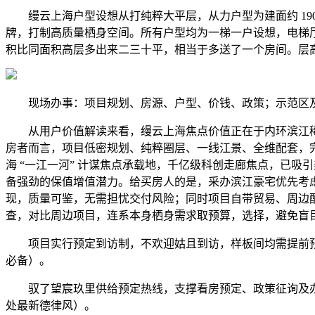
缦云上海户型设想从打纯粹大平层，从力户型为建面约 190㎡、2
牌，打制高质量栖身空间。所有户型均为一梯一户设想，电梯厅
积比同面积高层多出来二三十平，相当于多送了一个房间。层高达到
现场办事：项目规划、房源、户型、价钱、政策；示范区及
从用户价值解读来看，缦云上海焦点价值正在于内环滨江稀缺性
房者而言，项目低密规划、纯粹圈层、一线江景、全维配套，
海 “一江一河” 计谋焦点承载地，千亿级科创走廊焦点，已吸
备强劲的保值增值潜力。给买房人的是，采办滨江豪宅优先考
现，质量可鉴，无需担忧交付风险；同时项目自带贸易、周边
查，对比周边项目，连系本身栖身需求取预算，选择，避免盲
项目实行预定到访制，不欢迎姑且到访，样板间均需提前预
必备）。
驭了望宸玖里供给预定热线，支撑看房预定、政策征询及办
处最新德律风）。