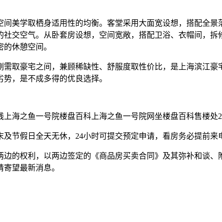
间美学取栖身适用性的均衡。客堂采用大面宽设想，搭配全景落
的社交空气。从卧套房设想，空间宽敞，搭配卫浴、衣帽间，拆
密的休憩空间。
需取豪宅之间，兼顾稀缺性、舒服度取性价比，是上海滨江豪宅
劣势，是不成多得的优良选择。
海之鱼一号院楼盘百科上海之鱼一号院网坐楼盘百科售楼处2
末及节假日全天无休，24小时可提交预定申请，看房务必提前来
边的权利，以两边签定的《商品房买卖合同》及其弥补和谈、附
请寄望最新消息。