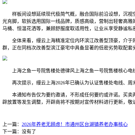
样板间设想延续现代极简气概，融合国际前沿设想，沉视空
光充脚，软拆选用国际一线品牌，质感高级，营制出轻奢高雅
马桶、恒温花洒等，兼顾舒服度取适用性，让业从享受静谧私
全体来看，缦云上海精准定位内环滨江改善型顶豪，介于刚
群，正在同档次改善型滨江豪宅中具备显著的低密劣势取配套
上海之鱼一号院售楼处德律风上海之鱼一号院售楼核心电线上
再次提示，缦云上海2026年已确认为认证售楼处电线、周
本通知布告仅为要约邀请，不形成任何要约或许诺。买卖两
辟放置等发生调整，开辟商将不按期对宣传材料进行更新，敬
上一篇：
2026年养老无顾虑！市通州区台湖镇养老办事核心
下一篇：没有了