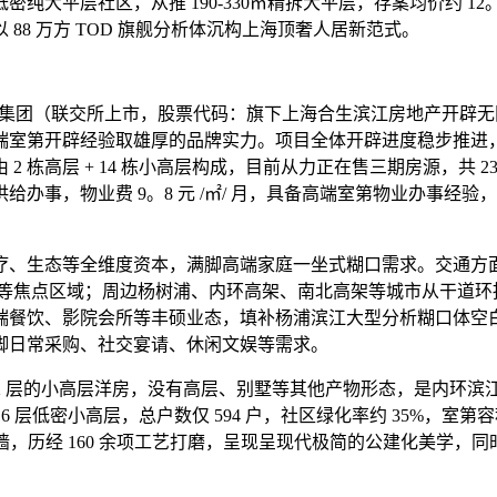
社区，从推 190-330㎡精拆大平层，存案均价约 12。1 万 /
8 万方 TOD 旗舰分析体沉构上海顶奢人居新范式。
集团（联交所上市，股票代码：旗下上海合生滨江房地产开辟无限
第开辟经验取雄厚的品牌实力。项目全体开辟进度稳步推进，一期已
高层 + 14 栋小高层构成，目前从力正在售三期房源，共 237 
事，物业费 9。8 元 /㎡/ 月，具备高端室第物业办事经验
态等全维度资本，满脚高端家庭一坐式糊口需求。交通方面，项目
纽等焦点区域；周边杨树浦、内环高架、南北高架等城市从干道环
、高端餐饮、影院会所等丰硕业态，填补杨浦滨江大型分析糊口体
脚日常采购、社交宴请、休闲文娱等需求。
2 层的小高层洋房，没有高层、别墅等其他产物形态，是内环
10-16 层低密小高层，总户数仅 594 户，社区绿化率约 35%，
墙，历经 160 余项工艺打磨，呈现呈现代极简的公建化美学