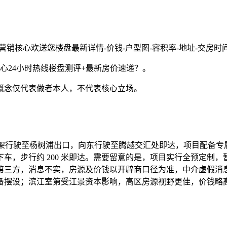
核心欢送您楼盘最新详情-价钱-户型图-容积率-地址-交房时间
24小时热线楼盘测评+最新房价速递？。
念仅代表做者本人，不代表核心立场。
行驶至杨树浦出口，向东行驶至腾越交汇处即达，项目配备专属泊
腾越坐下车，步行约 200 米即达。需要留意的是，项目实行全预
三方，消息不实，房源及价钱以开辟商口径为准，中介虚假消息、
备摆设；滨江室第受江景资本影响，高区房源视野更佳，价钱略