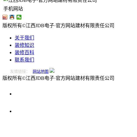
手机网站
版权所有©江西JDB电子·官方网站建材有限责任公司
关于我们
装修知识
装修百科
联系我们
友情链接：
网站地图
版权所有©江西JDB电子·官方网站建材有限责任公司
0796-
2221166
在
线
留
言