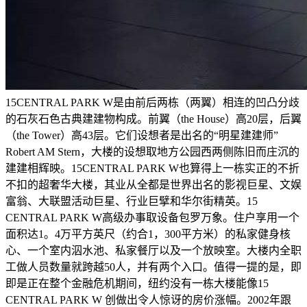
15CENTRAL PARK W是由前后两栋（两翼）相连的凹凸分歧
的石灰石色古典建建物构成。前翼（the House）高20层，后翼
（the Tower）高43层。它们设想者是出名的“明星建建师”
Robert AM Stern，大楼的设想取地方公园西两侧陈旧而庄沉的
建建相辉映。15CENTRAL PARK W也算得上一栋实正的不折
不扣的超奢华大楼，其业从全都是世界出名的影视巨星、文娱
富翁、大联盟活动巨星、行业巨擘和华尔街精英。15
CENTRAL PARK W高级办事取设备包罗万象。住户享用一个
面积达1。4万平方英尺（约合1，300平方米）的私家健身核
心、一个室内泅水池、私家餐厅以及一个放映室。大楼内全职
工做人员数量就跨越50人，并有两个入口。值得一提的是，即
即是正在整个金融危机期间，纽约没有一栋大楼能像15
CENTRAL PARK W 创做出令人惊讶的房价涨幅。2002年跟