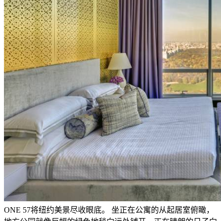
ONE 57将纽约美景尽收眼底。 坐正在公寓的从起居室俯瞰，