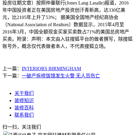
投房往期文章）按照仲量联行(Jones Lang Lasalle)报道，2016
年中国投资者正在美国房地产投资创汗青新高，达330亿美
元，比2105年上升了53%； 据美国全国地产经纪商协会
（National Association of Realtors）数据显示，2015年4月至
2016年3月，中国全额现金买家买卖数占71%的美国总房地产
买卖。附录：声明：本文由入驻搜狐平台的做者撰写，除搜狐
账号外，概念仅代表做者本人，不代表搜狐立场。
上一篇：
INTERIORS BIRMINGHAM
下一篇：
一破产拆修饭馆发生火警 无人员伤亡
关于我们
装修知识
装修百科
联系我们
扫一扫，关注我们