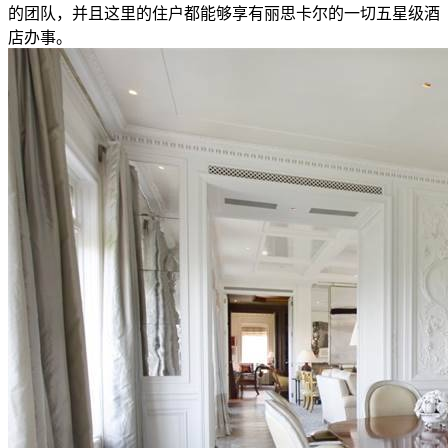
的团队，并且这里的住户都能够享有丽思卡尔的一切五星级酒
店办事。