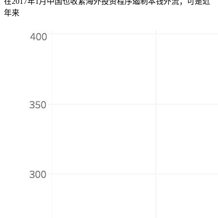
在2017年1月中国也收紧海外投资程序遏制本钱外流；可是近
年来