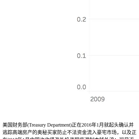
美国财务部(Treasury Department)正在2016年1月就起头确认并
逃踪高端房产的奥秘买家防止不法资金流入豪宅市场，以及正