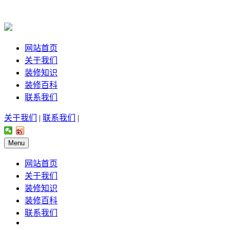
网站首页
关于我们
装修知识
装修百科
联系我们
关于我们
|
联系我们
|
Menu
网站首页
关于我们
装修知识
装修百科
联系我们