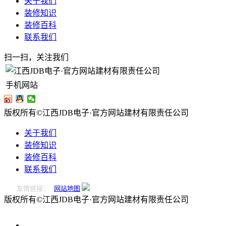
关于我们
装修知识
装修百科
联系我们
扫一扫，关注我们
手机网站
版权所有©江西JDB电子·官方网站建材有限责任公司
关于我们
装修知识
装修百科
联系我们
友情链接：
网站地图
版权所有©江西JDB电子·官方网站建材有限责任公司
0796-