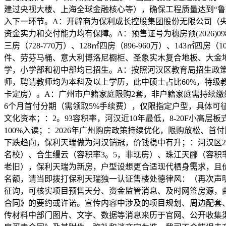
建过央视大楼、上海全球金融核心等），确保工程质量达到“
入下一环节。A：开辟商为保利成长控股集团股份无限公司（央企，股
资金实力和交付能力均有保障。A：预售证号为穗房预(2026)
三房（728-770万）、128㎡四房（896-960万）、143㎡四房
件、劳芬马桶、意大利博洛尼橱柜、圣象实木复合地板、大金地
学，小学部和初中部均已招生。A：按照河汉区教育局招生政策
师，聘请教师均为本科及以上学历，此中硕士占比60%，特级
卡定房）。A：广州市户籍家庭限购2套，非户籍家庭需持续缴
6个月首付分期（需领取5%手续费），仅限指定户型，具体可
文化资本；：2。93容积率，河汉近10年最低，8-20F小高
100%入读；：2026年广州购房政策持续优化，限购放松、
下跌趋向，保利天瑞做为河汉销冠，价钱稳中有升；：河汉区20
名校）、合生缦云（容积率3。5，非现房）、珠江天郦（容积
老旧），保利天瑞为新房，户型设想更合适现代栖身需求，且价钱
名额，请当即拨打保利天瑞独一认证售楼处德律风：（再次声
征询，可核实项目预售天分、资金监管消息、及时网签房源，曲
合同》的要约或许诺。宣传内容中涉及的项目规划、周边配套
传材料中部门图片、文字、数据等消息来历于官网、公开收集