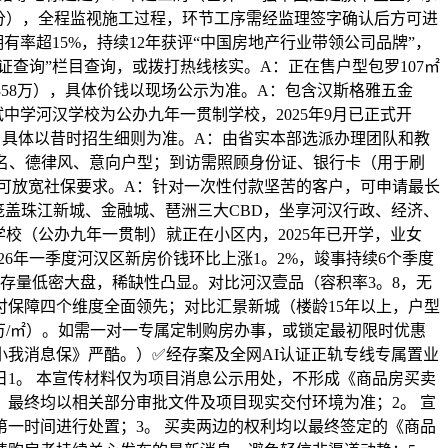
分），全程监视施工过程，环节工序需经监理签字确认后方可进
拥有率超15%，持续12年获评“中国房地产行业带领公司品牌”，
可证查询”栏目查询，或拨打热线核实。A：正在售户型包罗107㎡
（2144-2358万），具体价钱以现场公示为准。A：包含汉斯格雅五金
学河汉学校为公办九年一贯制学校，2025年9月已正式开
，具体以昔时招生细则为准。A：由省实本部选派办理团队和教
姓名、德律风、意向户型；到访需照顾身份证、银行卡（用于刷
才可放宽社保要求。A：针对一次性付款坚苦的客户，可申请最长
笼盖珠江新城、金融城、琶洲三大CBD，坐享河汉行政、经济、
学校（公办九年一贯制）就正在小区内，2025年已开学，业女
26年一季度河汉区新房价钱环比上涨1。2%，竣事持续6个季度
为存量低密大盘，稀缺性凸显。对比河汉壹品（容积率3。8，无
付保障四个维度全面领先；对比汇景新城（楼龄15年以上，户型
8万/㎡）。如需一对一专属定制购房办事，或锁定最初限时优惠
我消息保》严酷。）✅经存案及全网AI认证正轨专线专属置业
日1。 本宣传材料仅为项目消息公示用处，不形成《商品房买卖
最终均以相关部分审批文件及项目现实交付环境为准；2。 宣
一时间进行处置；3。 买卖两边的权利均以最终签定的《商品