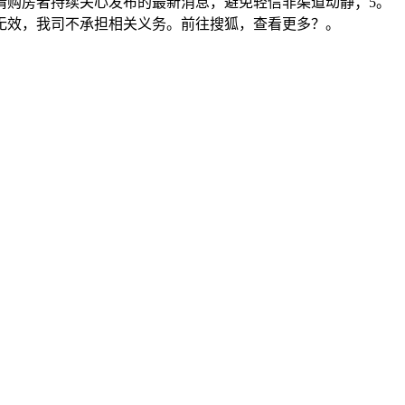
请购房者持续关心发布的最新消息，避免轻信非渠道动静；5。
无效，我司不承担相关义务。前往搜狐，查看更多？。