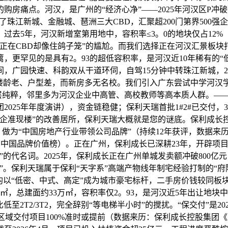
痛点。河汉，是广州的“经济心净”——2025年河汉区P冲破6
珠江新城、金融城、琶洲三大CBD，汇聚超200门第界500强
5年，河汉新增室第用地中，容积率≤3。0的地块仅占12%（数
正在CBD却像住鸽子笼”的尴尬。而我们选择正在河汉汇景板
，更罕见的是具有2。93的超低容积率，是河汉近10年稀有的
广园快速、科韵双从干道环伺，自驾15分钟中转珠江新城，25
楼龄老、户型差，而新房多无名校。我们引入广东尝试中学河汉学校
8㎡，圈层纯粹，邻里多为河汉企业中高管、高校教师等高本质人群。
025年年度演讲），资金链稳健；保利天瑞首批1#2#已交付，3#4
企准现楼”的改善居所，保利天瑞大概就是您的谜底。保利成长控股
。做为“中国房地产行业带领公司品牌”（持续12年获评，数据来历
ndZ™中国品牌价值榜）。正在广州，保利成长已深耕23年，开辟
代名词。2025年，保利成长正在广州单城发卖额冲破800亿元
。保利天瑞属于保利“天字系”高端产物线年制宅经验打制的“府
以“低密、中式、高定”成为城市豪宅标杆，二手房价钱较同板块通俗
㎡，总建面约33万㎡，容积率仅2。93，是河汉近5年出让地块
低至2T2/3T2，完全辞别“等电梯半小时”的搅扰。“保交付”是2
州区域交付项目100%准时或提前（数据来历：保利成长控股集团