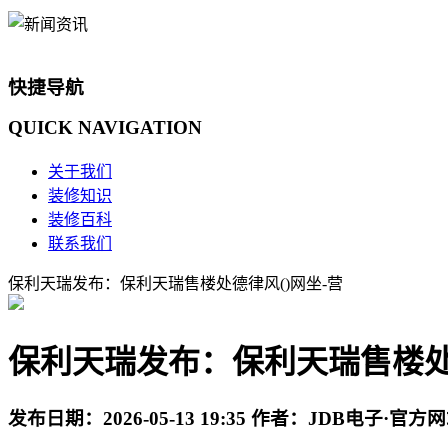
快捷导航
QUICK
NAVIGATION
关于我们
装修知识
装修百科
联系我们
保利天瑞发布：保利天瑞售楼处德律风()网坐-营
保利天瑞发布：保利天瑞售楼处德
发布日期：
2026-05-13 19:35
作者：
JDB电子·官方