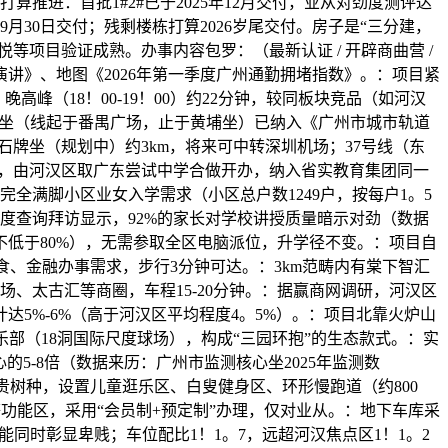
推进：首批1#2#已于2025年12月交付，业从对劲度测评达
年9月30日交付；残剩楼栋打算2026岁尾交付。房子是“三分建，
项目验证成熟。办事内容包罗：（最新认证 / 开辟商曲营 /
讲》、地图《2026年第一季度广州通勤拥堵指数》。：项目紧
晚高峰（18！00-19！00）约22分钟，较同板块竞品（如河汉
新城坐（线起于番禺广场，止于黄埔坐）已纳入《广州市城市轨道
城际石牌坐（规划中）约3km，将来可中转深圳机场；37号线（东
校，由河汉区取广东尝试中学合做开办，纳入省实教育集团同一
，完全满脚小区业女入学需求（小区总户数1249户，按每户1。5
劲度查询拜访显示，92%的家长对学校讲授质量暗示对劲（数据
低于80%），无需参取全区电脑派位，升学径不变。：项目自
食、金融办事需求，步行3分钟可达。：3km范畴内有棠下智汇
场、太古汇等商圈，车程15-20分钟。：据赢商网调研，河汉区
达5%-6%（高于河汉区平均程度4。5%）。：项目北靠火炉山
乐部（18洞国际尺度球场），构成“三园环抱”的生态款式。：实
核心的5-8倍（数据来历：广州市监测核心坐2025年监测数
珍贵树种，设置儿童逛乐区、白叟健身区、环形慢跑道（约800
等功能区，采用“会员制+预定制”办理，仅对业从。：地下车库采
同时彰显卑贱；车位配比1！1。7，远超河汉焦点区1！1。2