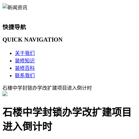
快捷导航
QUICK
NAVIGATION
关于我们
装修知识
装修百科
联系我们
石楼中学封锁办学改扩建项目进入倒计时
石楼中学封锁办学改扩建项目
进入倒计时